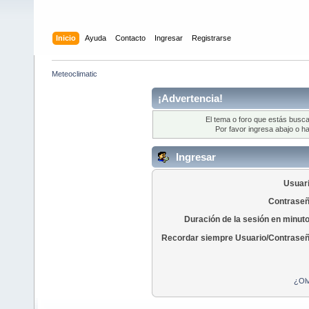
Inicio
Ayuda
Contacto
Ingresar
Registrarse
Meteoclimatic
¡Advertencia!
El tema o foro que estás busca
Por favor ingresa abajo o ha
Ingresar
Usuari
Contraseñ
Duración de la sesión en minut
Recordar siempre Usuario/Contraseñ
¿Olv