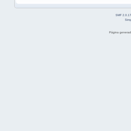
SMF 2.0.1
Simp
Página generad