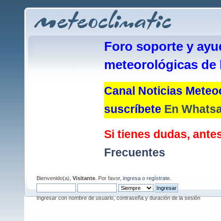
Foro soporte y ayu
meteorológicas de 
Canal Noticias Meteoc
suscríbete
En Whats
Si tienes dudas, antes
Frecuentes
Bienvenido(a),
Visitante
. Por favor,
ingresa
o
regístrate
.
Ingresar con nombre de usuario, contraseña y duración de la sesión