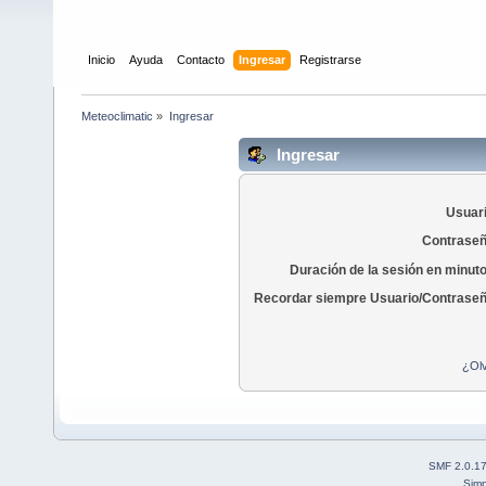
Inicio
Ayuda
Contacto
Ingresar
Registrarse
Meteoclimatic
»
Ingresar
Ingresar
Usuari
Contraseñ
Duración de la sesión en minut
Recordar siempre Usuario/Contraseñ
¿Olv
SMF 2.0.1
Simp