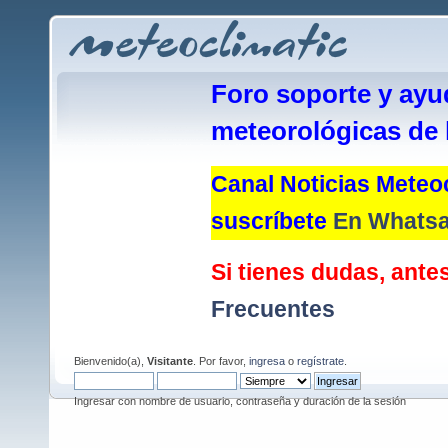
Foro soporte y ayu
meteorológicas de 
Canal Noticias Meteoc
suscríbete
En Whats
Si tienes dudas, antes
Frecuentes
Bienvenido(a),
Visitante
. Por favor,
ingresa
o
regístrate
.
Ingresar con nombre de usuario, contraseña y duración de la sesión