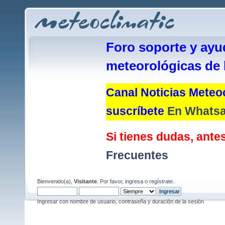
Foro soporte y ayu
meteorológicas de 
Canal Noticias Meteoc
suscríbete
En Whats
Si tienes dudas, antes
Frecuentes
Bienvenido(a),
Visitante
. Por favor,
ingresa
o
regístrate
.
Ingresar con nombre de usuario, contraseña y duración de la sesión