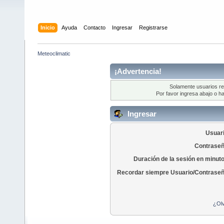
Inicio
Ayuda
Contacto
Ingresar
Registrarse
Meteoclimatic
¡Advertencia!
Solamente usuarios re
Por favor ingresa abajo o ha
Ingresar
Usuari
Contraseñ
Duración de la sesión en minut
Recordar siempre Usuario/Contraseñ
¿Olv