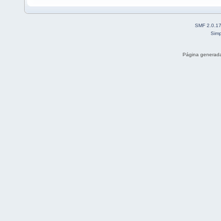
SMF 2.0.1
Simp
Página generada