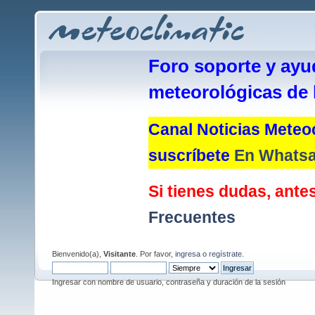
Foro soporte y ayu
meteorológicas de 
Canal Noticias Meteoc
suscríbete
En Whats
Si tienes dudas, antes
Frecuentes
Bienvenido(a),
Visitante
. Por favor,
ingresa
o
regístrate
.
Ingresar con nombre de usuario, contraseña y duración de la sesión