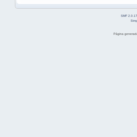
SMF 2.0.1
Simp
Página generada