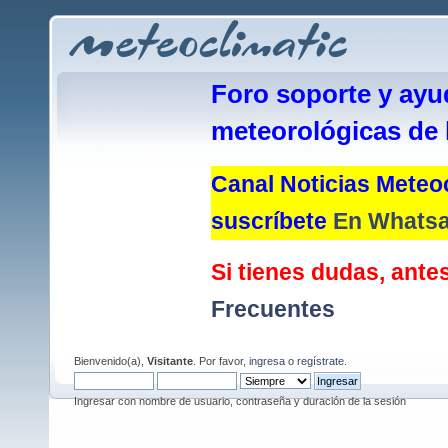
Foro soporte y ayu
meteorológicas de 
Canal Noticias Meteoc
suscríbete
En Whats
Si tienes dudas, antes
Frecuentes
Bienvenido(a),
Visitante
. Por favor,
ingresa
o
regístrate
.
Ingresar con nombre de usuario, contraseña y duración de la sesión