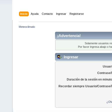
Inicio
Ayuda
Contacto
Ingresar
Registrarse
Meteoclimatic
¡Advertencia!
Solamente usuarios re
Por favor ingresa abajo o ha
Ingresar
Usuari
Contraseñ
Duración de la sesión en minut
Recordar siempre Usuario/Contraseñ
¿Olv