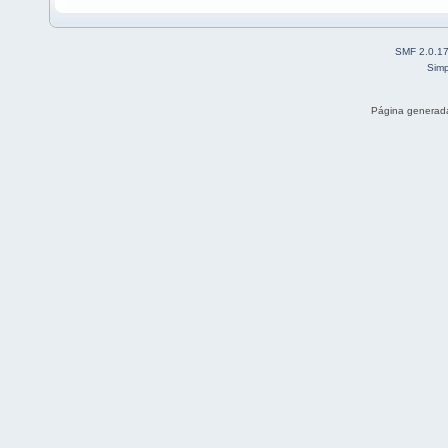
SMF 2.0.1
Simp
Página generada