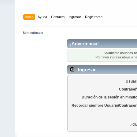
Inicio
Ayuda
Contacto
Ingresar
Registrarse
Meteoclimatic
¡Advertencia!
Solamente usuarios re
Por favor ingresa abajo o ha
Ingresar
Usuari
Contraseñ
Duración de la sesión en minut
Recordar siempre Usuario/Contraseñ
¿Olv