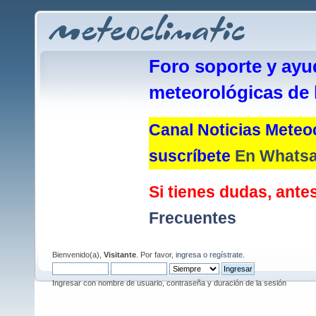
Foro soporte y ayu
meteorológicas de 
Canal Noticias Meteoc
suscríbete
En Whats
Si tienes dudas, antes
Frecuentes
Bienvenido(a),
Visitante
. Por favor,
ingresa
o
regístrate
.
Ingresar con nombre de usuario, contraseña y duración de la sesión