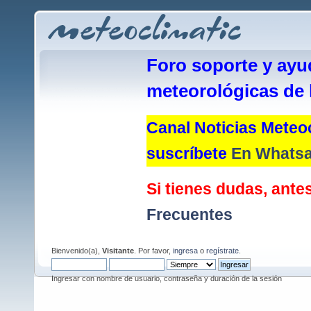
Foro soporte y ayu
meteorológicas de 
Canal Noticias Meteoc
suscríbete
En Whats
Si tienes dudas, antes
Frecuentes
Bienvenido(a),
Visitante
. Por favor,
ingresa
o
regístrate
.
Ingresar con nombre de usuario, contraseña y duración de la sesión