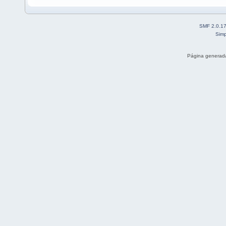
SMF 2.0.1
Simp
Página generada