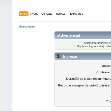
Inicio
Ayuda
Contacto
Ingresar
Registrarse
Meteoclimatic
¡Advertencia!
Solamente usuarios re
Por favor ingresa abajo o ha
Ingresar
Usuari
Contraseñ
Duración de la sesión en minut
Recordar siempre Usuario/Contraseñ
¿Olv