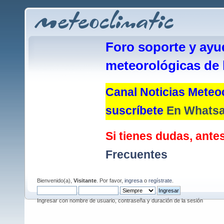
Foro soporte y ayu
meteorológicas de 
Canal Noticias Meteoc
suscríbete
En Whats
Si tienes dudas, antes
Frecuentes
Bienvenido(a),
Visitante
. Por favor,
ingresa
o
regístrate
.
Ingresar con nombre de usuario, contraseña y duración de la sesión