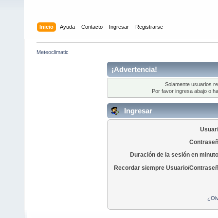
Inicio
Ayuda
Contacto
Ingresar
Registrarse
Meteoclimatic
¡Advertencia!
Solamente usuarios re
Por favor ingresa abajo o ha
Ingresar
Usuari
Contraseñ
Duración de la sesión en minut
Recordar siempre Usuario/Contraseñ
¿Olv