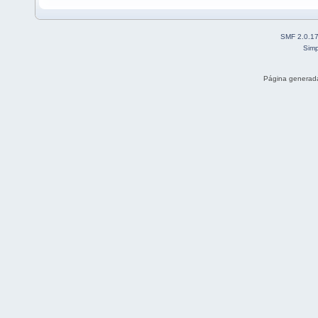
SMF 2.0.1
Simp
Página generada