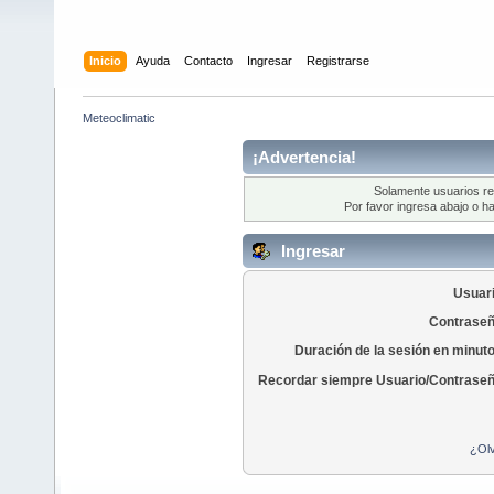
Inicio
Ayuda
Contacto
Ingresar
Registrarse
Meteoclimatic
¡Advertencia!
Solamente usuarios re
Por favor ingresa abajo o ha
Ingresar
Usuari
Contraseñ
Duración de la sesión en minut
Recordar siempre Usuario/Contraseñ
¿Olv