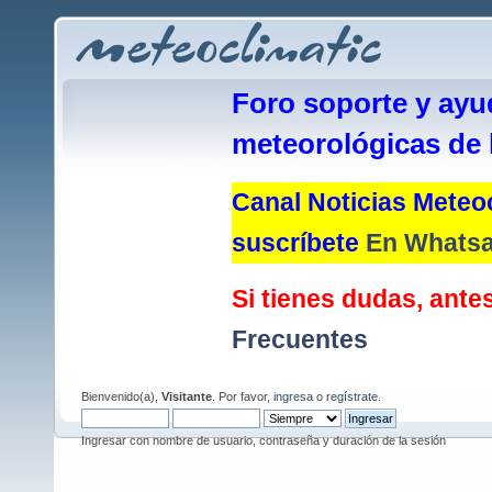
Foro soporte y ayu
meteorológicas de 
Canal Noticias Meteoc
suscríbete
En Whats
Si tienes dudas, antes
Frecuentes
Bienvenido(a),
Visitante
. Por favor,
ingresa
o
regístrate
.
Ingresar con nombre de usuario, contraseña y duración de la sesión