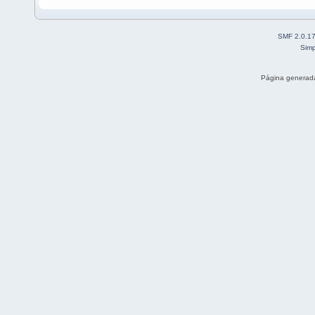
SMF 2.0.1
Simp
Página generada