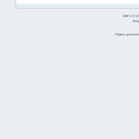
SMF 2.0.1
Simp
Página generada