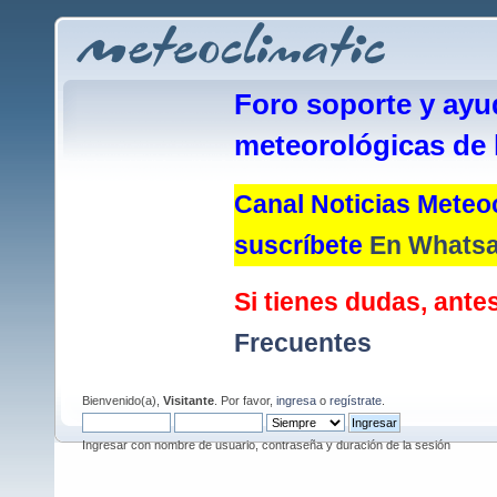
Foro soporte y ayu
meteorológicas de 
Canal Noticias Meteoc
suscríbete
En Whats
Si tienes dudas, antes
Frecuentes
Bienvenido(a),
Visitante
. Por favor,
ingresa
o
regístrate
.
Ingresar con nombre de usuario, contraseña y duración de la sesión