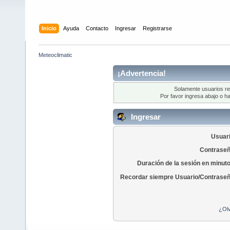
Inicio
Ayuda
Contacto
Ingresar
Registrarse
Meteoclimatic
¡Advertencia!
Solamente usuarios re
Por favor ingresa abajo o ha
Ingresar
Usuari
Contraseñ
Duración de la sesión en minut
Recordar siempre Usuario/Contraseñ
¿Olv