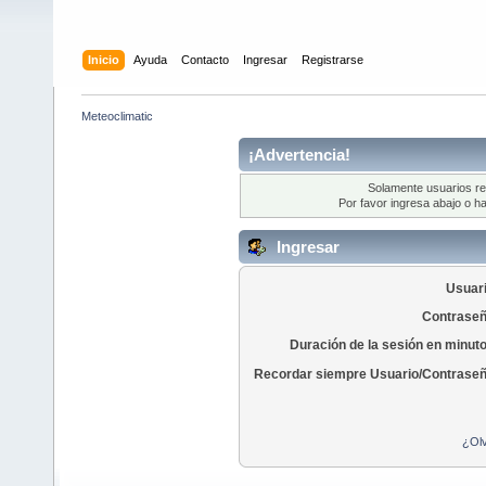
Inicio
Ayuda
Contacto
Ingresar
Registrarse
Meteoclimatic
¡Advertencia!
Solamente usuarios re
Por favor ingresa abajo o ha
Ingresar
Usuari
Contraseñ
Duración de la sesión en minut
Recordar siempre Usuario/Contraseñ
¿Olv