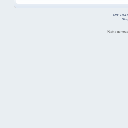
SMF 2.0.1
Simp
Página generad