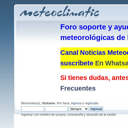
Foro soporte y ayu
meteorológicas de 
Canal Noticias Meteoc
suscríbete
En Whats
Si tienes dudas, antes
Frecuentes
Bienvenido(a),
Visitante
. Por favor,
ingresa
o
regístrate
.
Ingresar con nombre de usuario, contraseña y duración de la sesión