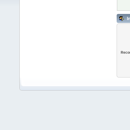
I
Recor