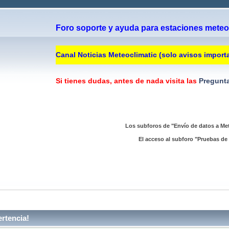
Foro soporte y ayuda para estaciones meteor
Canal Noticias Meteoclimatic (solo avisos import
Si tienes dudas, antes de nada visita las
Pregunta
Los subforos de "Envío de datos a Met
El acceso al subforo "Pruebas de 
rtencia!