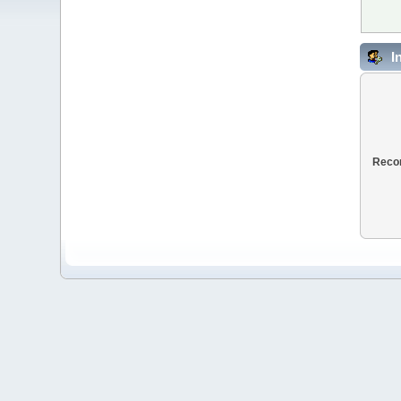
I
Recor