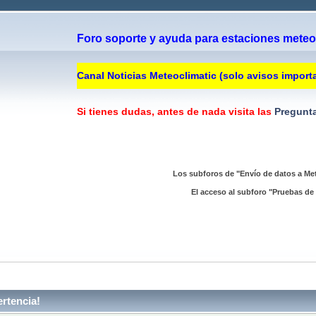
Foro soporte y ayuda para estaciones meteor
Canal Noticias Meteoclimatic (solo avisos import
Si tienes dudas, antes de nada visita las
Pregunta
Los subforos de "Envío de datos a Met
El acceso al subforo "Pruebas de 
rtencia!