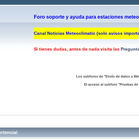
Foro soporte y ayuda para estaciones meteor
Canal Noticias Meteoclimatic (solo avisos import
Si tienes dudas, antes de nada visita las
Pregunta
Los subforos de "Envío de datos a Met
El acceso al subforo "Pruebas de 
rtencia!