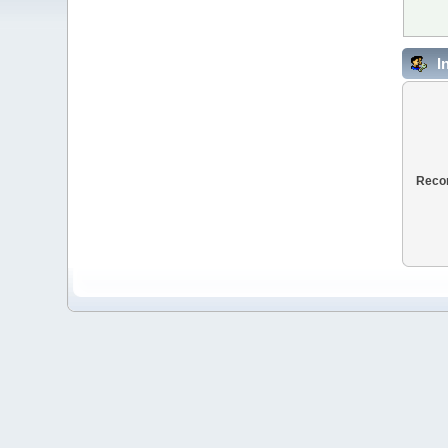
I
Recor