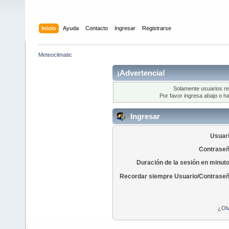
Inicio
Ayuda
Contacto
Ingresar
Registrarse
Meteoclimatic
¡Advertencia!
Solamente usuarios re
Por favor ingresa abajo o ha
Ingresar
Usuari
Contraseñ
Duración de la sesión en minut
Recordar siempre Usuario/Contraseñ
¿Olv