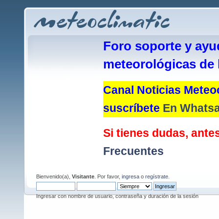
Foro soporte y ayu
meteorológicas de 
Canal Noticias Meteoc
suscríbete
En Whats
Si tienes dudas, antes
Frecuentes
Bienvenido(a),
Visitante
. Por favor,
ingresa
o
regístrate
.
Ingresar con nombre de usuario, contraseña y duración de la sesión