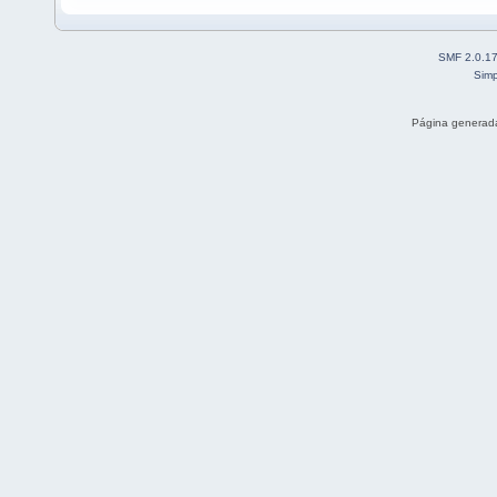
SMF 2.0.1
Simp
Página generada