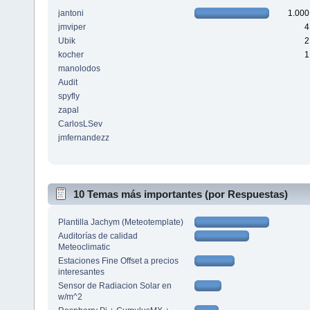
jantoni
1.000
jmviper
4
Ubik
2
kocher
1
manolodos
Audit
spyfly
zapal
CarlosLSev
jmfernandezz
10 Temas más importantes (por Respuestas)
Plantilla Jachym (Meteotemplate)
Auditorías de calidad
Meteoclimatic
Estaciones Fine Offset a precios
interesantes
Sensor de Radiacion Solar en
w/m^2