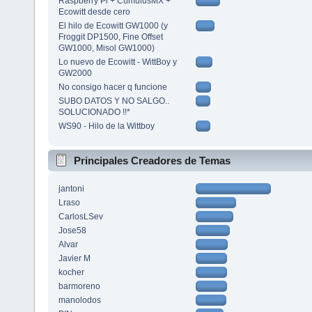
Raspberry Pi + CumulusMX +
Ecowitt desde cero
El hilo de Ecowitt GW1000 (y
Froggit DP1500, Fine Offset
GW1000, Misol GW1000)
Lo nuevo de Ecowitt - WittBoy y
GW2000
No consigo hacer q funcione
SUBO DATOS Y NO SALGO..
SOLUCIONADO !!*
WS90 - Hilo de la Wittboy
Principales Creadores de Temas
jantoni
Lraso
CarlosLSev
Jose58
Alvar
Javier M
kocher
barmoreno
manolodos