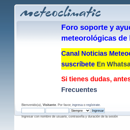
Foro soporte y ayu
meteorológicas de 
Canal Noticias Meteoc
suscríbete
En Whats
Si tienes dudas, antes
Frecuentes
Bienvenido(a),
Visitante
. Por favor,
ingresa
o
regístrate
.
Ingresar con nombre de usuario, contraseña y duración de la sesión