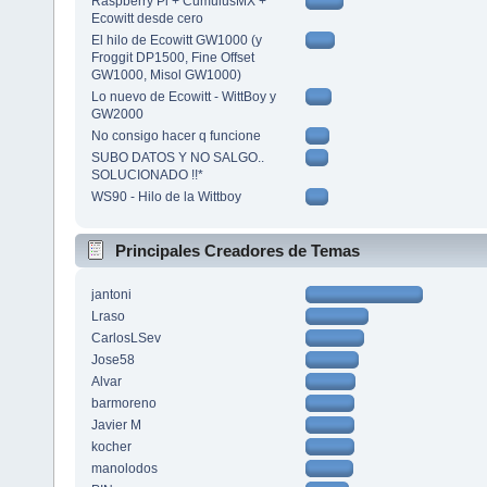
Raspberry Pi + CumulusMX +
Ecowitt desde cero
El hilo de Ecowitt GW1000 (y
Froggit DP1500, Fine Offset
GW1000, Misol GW1000)
Lo nuevo de Ecowitt - WittBoy y
GW2000
No consigo hacer q funcione
SUBO DATOS Y NO SALGO..
SOLUCIONADO !!*
WS90 - Hilo de la Wittboy
Principales Creadores de Temas
jantoni
Lraso
CarlosLSev
Jose58
Alvar
barmoreno
Javier M
kocher
manolodos