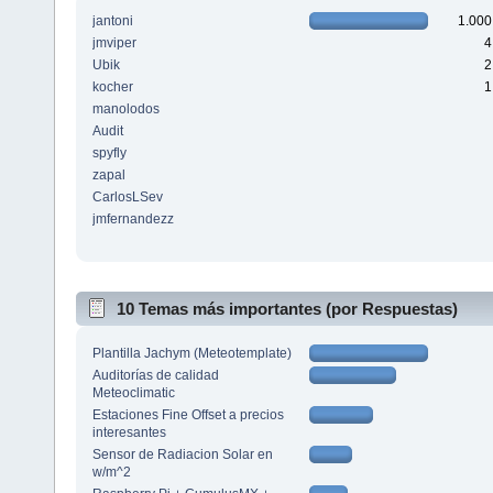
jantoni
1.000
jmviper
4
Ubik
2
kocher
1
manolodos
Audit
spyfly
zapal
CarlosLSev
jmfernandezz
10 Temas más importantes (por Respuestas)
Plantilla Jachym (Meteotemplate)
Auditorías de calidad
Meteoclimatic
Estaciones Fine Offset a precios
interesantes
Sensor de Radiacion Solar en
w/m^2