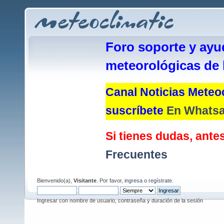
Foro soporte y ayu
meteorológicas de 
Canal Noticias Meteoc
suscríbete
En Whats
Si tienes dudas, antes
Frecuentes
Bienvenido(a),
Visitante
. Por favor,
ingresa
o
regístrate
.
Ingresar con nombre de usuario, contraseña y duración de la sesión