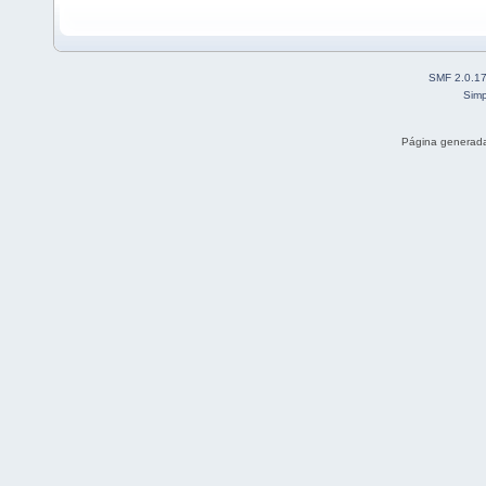
SMF 2.0.1
Simp
Página generada