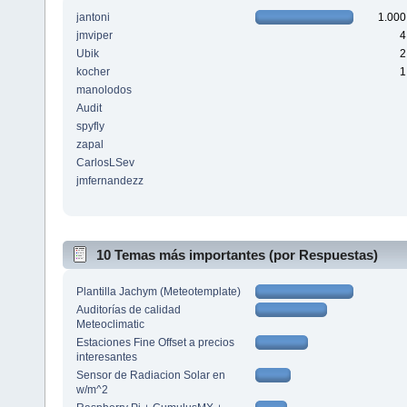
jantoni
1.000
jmviper
4
Ubik
2
kocher
1
manolodos
Audit
spyfly
zapal
CarlosLSev
jmfernandezz
10 Temas más importantes (por Respuestas)
Plantilla Jachym (Meteotemplate)
Auditorías de calidad
Meteoclimatic
Estaciones Fine Offset a precios
interesantes
Sensor de Radiacion Solar en
w/m^2