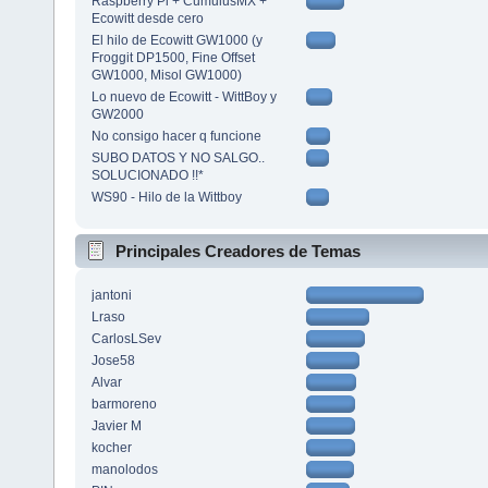
Raspberry Pi + CumulusMX +
Ecowitt desde cero
El hilo de Ecowitt GW1000 (y
Froggit DP1500, Fine Offset
GW1000, Misol GW1000)
Lo nuevo de Ecowitt - WittBoy y
GW2000
No consigo hacer q funcione
SUBO DATOS Y NO SALGO..
SOLUCIONADO !!*
WS90 - Hilo de la Wittboy
Principales Creadores de Temas
jantoni
Lraso
CarlosLSev
Jose58
Alvar
barmoreno
Javier M
kocher
manolodos