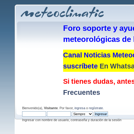
Foro soporte y ayu
meteorológicas de 
Canal Noticias Meteoc
suscríbete
En Whats
Si tienes dudas, antes
Frecuentes
Bienvenido(a),
Visitante
. Por favor,
ingresa
o
regístrate
.
Ingresar con nombre de usuario, contraseña y duración de la sesión