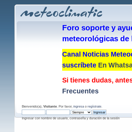
Foro soporte y ayu
meteorológicas de 
Canal Noticias Meteoc
suscríbete
En Whats
Si tienes dudas, antes
Frecuentes
Bienvenido(a),
Visitante
. Por favor,
ingresa
o
regístrate
.
Ingresar con nombre de usuario, contraseña y duración de la sesión