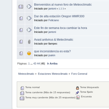
Bienvenidos al nuevo foro de Meteoclimatic
Iniciado por
jantoni
«
1
2
3
»
Dar de alta estación Oregon WMR300
Iniciado por
Feliciano
Este fin de semana toca cambiar la hora
Iniciado por
jantoni
Avast antivirus & Meteclimatic
Iniciado por llampec
que inconsistencia es esta?
Iniciado por
joakin
Páginas:
1
...
43
44
[
45
]
Ir Arriba
Meteoclimatic
»
Estaciones Meteoclimatic
»
Foro General
Tema normal
Tema bloqueado
Tema fijado
Tema candente (Más de 15 respuestas)
Encuesta
Tema muy candente (Más de 25 respuestas)