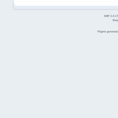
SMF 2.0.1
Simp
Página generada