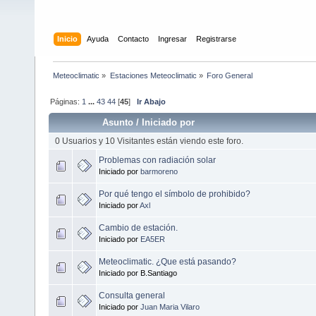
Inicio
Ayuda
Contacto
Ingresar
Registrarse
Meteoclimatic
»
Estaciones Meteoclimatic
»
Foro General
Páginas:
1
...
43
44
[
45
]
Ir Abajo
Asunto
/
Iniciado por
0 Usuarios y 10 Visitantes están viendo este foro.
Problemas con radiación solar
Iniciado por
barmoreno
Por qué tengo el símbolo de prohibido?
Iniciado por
Axl
Cambio de estación.
Iniciado por
EA5ER
Meteoclimatic. ¿Que está pasando?
Iniciado por B.Santiago
Consulta general
Iniciado por
Juan Maria Vilaro