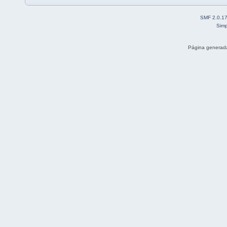
SMF 2.0.1
Simp
Página generada