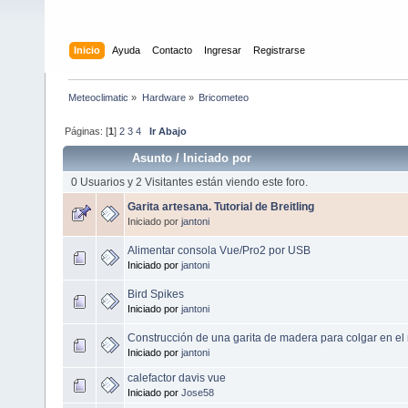
Inicio
Ayuda
Contacto
Ingresar
Registrarse
Meteoclimatic
»
Hardware
»
Bricometeo
Páginas: [
1
]
2
3
4
Ir Abajo
Asunto
/
Iniciado por
0 Usuarios y 2 Visitantes están viendo este foro.
Garita artesana. Tutorial de Breitling
Iniciado por
jantoni
Alimentar consola Vue/Pro2 por USB
Iniciado por
jantoni
Bird Spikes
Iniciado por
jantoni
Construcción de una garita de madera para colgar en el 
Iniciado por
jantoni
calefactor davis vue
Iniciado por
Jose58