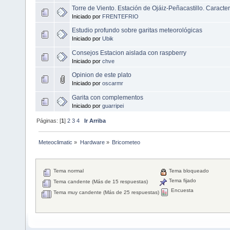
Torre de Viento. Estación de Ojáiz-Peñacastillo. Caracterí
Iniciado por
FRENTEFRIO
Estudio profundo sobre garitas meteorológicas
Iniciado por
Ubik
Consejos Estacion aislada con raspberry
Iniciado por
chve
Opinion de este plato
Iniciado por
oscarmr
Garita con complementos
Iniciado por
guarripei
Páginas: [
1
]
2
3
4
Ir Arriba
Meteoclimatic
»
Hardware
»
Bricometeo
Tema normal
Tema bloqueado
Tema fijado
Tema candente (Más de 15 respuestas)
Encuesta
Tema muy candente (Más de 25 respuestas)