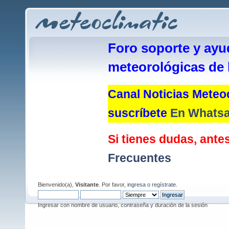
Foro soporte y ayu
meteorológicas de 
Canal Noticias Meteoc
suscríbete
En Whats
Si tienes dudas, antes
Frecuentes
Bienvenido(a),
Visitante
. Por favor,
ingresa
o
regístrate
.
Ingresar con nombre de usuario, contraseña y duración de la sesión