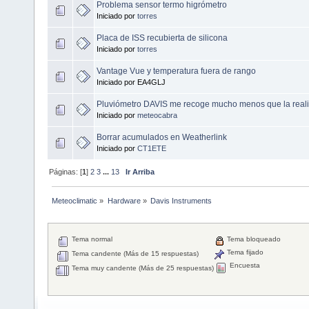
Problema sensor termo higrómetro
Iniciado por
torres
Placa de ISS recubierta de silicona
Iniciado por
torres
Vantage Vue y temperatura fuera de rango
Iniciado por EA4GLJ
Pluviómetro DAVIS me recoge mucho menos que la real
Iniciado por
meteocabra
Borrar acumulados en Weatherlink
Iniciado por
CT1ETE
Páginas: [
1
]
2
3
...
13
Ir Arriba
Meteoclimatic
»
Hardware
»
Davis Instruments
Tema normal
Tema bloqueado
Tema fijado
Tema candente (Más de 15 respuestas)
Encuesta
Tema muy candente (Más de 25 respuestas)