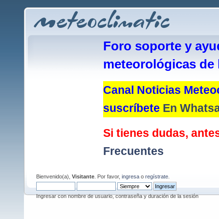
Foro soporte y ayu
meteorológicas de 
Canal Noticias Meteoc
suscríbete
En Whats
Si tienes dudas, antes
Frecuentes
Bienvenido(a),
Visitante
. Por favor,
ingresa
o
regístrate
.
Ingresar con nombre de usuario, contraseña y duración de la sesión