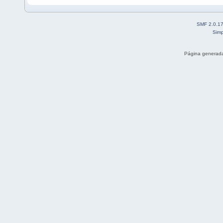
SMF 2.0.1
Simp
Página generada