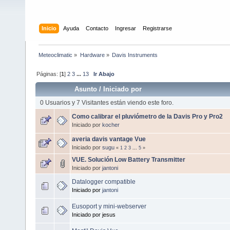
Inicio
Ayuda
Contacto
Ingresar
Registrarse
Meteoclimatic
»
Hardware
»
Davis Instruments
Páginas: [
1
]
2
3
...
13
Ir Abajo
Asunto
/
Iniciado por
0 Usuarios y 7 Visitantes están viendo este foro.
Como calibrar el pluviómetro de la Davis Pro y Pro2
Iniciado por
kocher
averia davis vantage Vue
Iniciado por
sugu
«
1
2
3
...
5
»
VUE. Solución Low Battery Transmitter
Iniciado por
jantoni
Datalogger compatible
Iniciado por
jantoni
Eusoport y mini-webserver
Iniciado por jesus