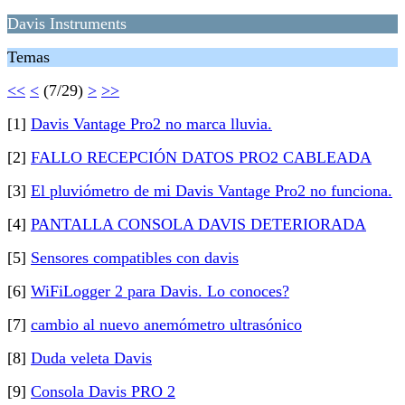
Davis Instruments
Temas
<<
<
(7/29)
>
>>
[1]
Davis Vantage Pro2 no marca lluvia.
[2]
FALLO RECEPCIÓN DATOS PRO2 CABLEADA
[3]
El pluviómetro de mi Davis Vantage Pro2 no funciona.
[4]
PANTALLA CONSOLA DAVIS DETERIORADA
[5]
Sensores compatibles con davis
[6]
WiFiLogger 2 para Davis. Lo conoces?
[7]
cambio al nuevo anemómetro ultrasónico
[8]
Duda veleta Davis
[9]
Consola Davis PRO 2