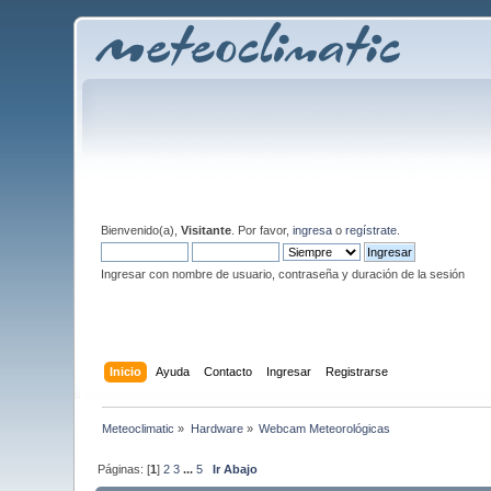
Bienvenido(a),
Visitante
. Por favor,
ingresa
o
regístrate
.
Ingresar con nombre de usuario, contraseña y duración de la sesión
Inicio
Ayuda
Contacto
Ingresar
Registrarse
Meteoclimatic
»
Hardware
»
Webcam Meteorológicas
Páginas: [
1
]
2
3
...
5
Ir Abajo