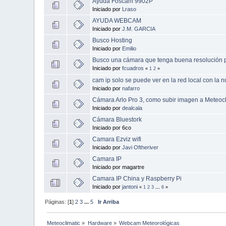
Ayuda Foscam 9902P
Iniciado por
Lraso
AYUDA WEBCAM
Iniciado por
J.M. GARCIA
Busco Hosting
Iniciado por
Emilio
Busco una cámara que tenga buena resolución 
Iniciado por
fcuadros
«
1
2
»
cam ip solo se puede ver en la red local con la 
Iniciado por
nafarro
Cámara Arlo Pro 3, como subir imagen a Meteocl
Iniciado por
dealcala
Cámara Bluestork
Iniciado por 6co
Camara Ezviz wifi
Iniciado por
Javi Oftheriver
Camara IP
Iniciado por magartre
Camara IP China y Raspberry Pi
Iniciado por
jantoni
«
1
2
3
...
6
»
Páginas: [
1
]
2
3
...
5
Ir Arriba
Meteoclimatic
»
Hardware
»
Webcam Meteorológicas