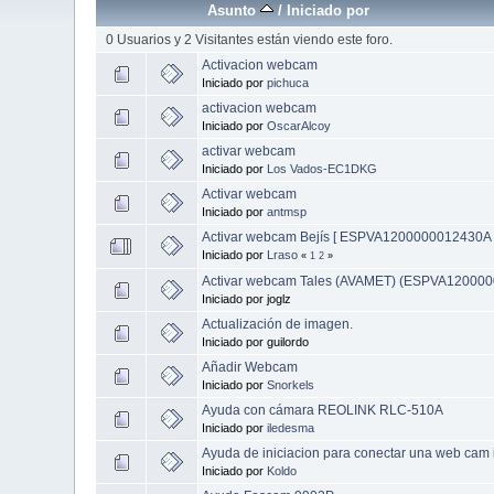
Asunto
/
Iniciado por
0 Usuarios y 2 Visitantes están viendo este foro.
Activacion webcam
Iniciado por
pichuca
activacion webcam
Iniciado por
OscarAlcoy
activar webcam
Iniciado por
Los Vados-EC1DKG
Activar webcam
Iniciado por
antmsp
Activar webcam Bejís [ ESPVA1200000012430A 
Iniciado por
Lraso
«
1
2
»
Activar webcam Tales (AVAMET) (ESPVA12000
Iniciado por joglz
Actualización de imagen.
Iniciado por guilordo
Añadir Webcam
Iniciado por
Snorkels
Ayuda con cámara REOLINK RLC-510A
Iniciado por
iledesma
Ayuda de iniciacion para conectar una web cam 
Iniciado por
Koldo