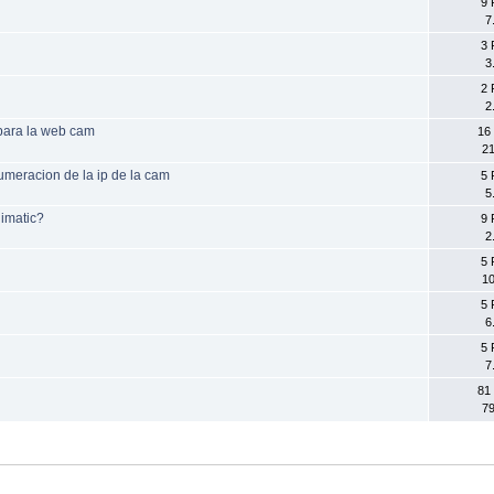
9 
7
3 
3
2 
2
para la web cam
16
21
numeracion de la ip de la cam
5 
5
imatic?
9 
2
5 
10
5 
6
5 
7
81
79