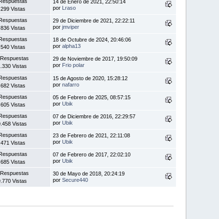
Respuestas
14 de Enero de 2021, 22:50:14
por
Lraso
.299 Vistas
Respuestas
29 de Diciembre de 2021, 22:22:11
por
jmviper
.836 Vistas
Respuestas
18 de Octubre de 2024, 20:46:06
por
alpha13
.540 Vistas
 Respuestas
29 de Noviembre de 2017, 19:50:09
por
Frio polar
.330 Vistas
Respuestas
15 de Agosto de 2020, 15:28:12
por
nafarro
.682 Vistas
Respuestas
05 de Febrero de 2025, 08:57:15
por
Ubik
.605 Vistas
Respuestas
07 de Diciembre de 2016, 22:29:57
por
Ubik
.458 Vistas
Respuestas
23 de Febrero de 2021, 22:11:08
por
Ubik
.471 Vistas
Respuestas
07 de Febrero de 2017, 22:02:10
por
Ubik
.685 Vistas
 Respuestas
30 de Mayo de 2018, 20:24:19
por
Secure440
.770 Vistas