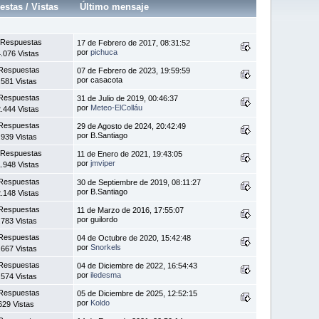
estas
/
Vistas
Último mensaje
 Respuestas
17 de Febrero de 2017, 08:31:52
por
pichuca
.076 Vistas
Respuestas
07 de Febrero de 2023, 19:59:59
por casacota
.581 Vistas
Respuestas
31 de Julio de 2019, 00:46:37
por
Meteo-ElColláu
.444 Vistas
Respuestas
29 de Agosto de 2024, 20:42:49
por B.Santiago
.939 Vistas
 Respuestas
11 de Enero de 2021, 19:43:05
por
jmviper
.948 Vistas
Respuestas
30 de Septiembre de 2019, 08:11:27
por B.Santiago
.148 Vistas
Respuestas
11 de Marzo de 2016, 17:55:07
por guilordo
.783 Vistas
Respuestas
04 de Octubre de 2020, 15:42:48
por
Snorkels
.667 Vistas
Respuestas
04 de Diciembre de 2022, 16:54:43
por
iledesma
.574 Vistas
Respuestas
05 de Diciembre de 2025, 12:52:15
por
Koldo
629 Vistas