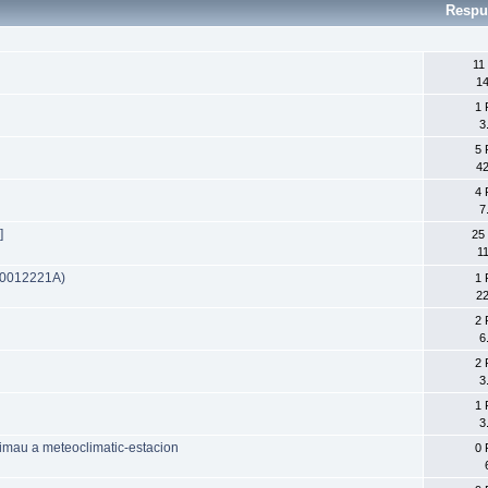
Respu
11
14
1 
3
5 
42
4 
7
]
25
11
00012221A)
1 
22
2 
6
2 
3
1 
3
imau a meteoclimatic-estacion
0 