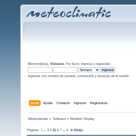
Bienvenido(a),
Visitante
. Por favor,
ingresa
o
regístrate
.
Ingresar con nombre de usuario, contraseña y duración de la sesión
Inicio
Ayuda
Contacto
Ingresar
Registrarse
Meteoclimatic
»
Software
»
Weather Display
Páginas:
1
...
3
4
[
5
]
6
7
...
9
Ir Abajo