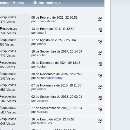
estas
/
Vistas
Último mensaje
Respuestas
08 de Febrero de 2021, 22:20:51
por
Josep Miquel
.471 Vistas
 Respuestas
13 de Enero de 2016, 11:12:54
por
jantoni
.509 Vistas
Respuestas
17 de Agosto de 2025, 21:56:04
por
jantoni
980 Vistas
Respuestas
19 de Septiembre de 2017, 23:14:54
por
kocher
.771 Vistas
Respuestas
28 de Diciembre de 2024, 09:13:16
por
kocher
.055 Vistas
Respuestas
30 de Noviembre de 2024, 22:23:56
por
Meteohuertaderey
.142 Vistas
Respuestas
07 de Noviembre de 2015, 19:11:53
por
jantoni
.651 Vistas
Respuestas
02 de Septiembre de 2018, 20:02:01
por
oscarmr
.349 Vistas
Respuestas
27 de Septiembre de 2018, 13:21:34
por
Marcan
.414 Vistas
Respuestas
16 de Enero de 2016, 12:49:51
por
Meteo Ses
.046 Vistas