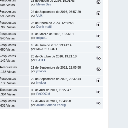
Respuestas
15 de Agosto de 2024, 19:01:43
por
Meteo Ses
.504 Vistas
Respuestas
24 de Septiembre de 2016, 07:57:29
por
Ubik
.595 Vistas
Respuestas
28 de Enero de 2023, 12:55:53
por
Darth maül
.965 Vistas
Respuestas
09 de Marzo de 2018, 16:56:01
por
miguel1
.540 Vistas
Respuestas
10 de Julio de 2017, 23:41:14
por MIGUELCORT
.680 Vistas
Respuestas
23 de Octubre de 2016, 19:21:18
por
EA1EI
.142 Vistas
 Respuestas
21 de Septiembre de 2022, 22:05:58
por
jmviper
.138 Vistas
Respuestas
22 de Septiembre de 2022, 22:32:44
por
jmviper
.136 Vistas
 Respuestas
06 de Abril de 2017, 19:27:47
por
PACOGM
.304 Vistas
Respuestas
12 de Abril de 2017, 19:40:58
por
Jaime Sancho Escrig
.632 Vistas