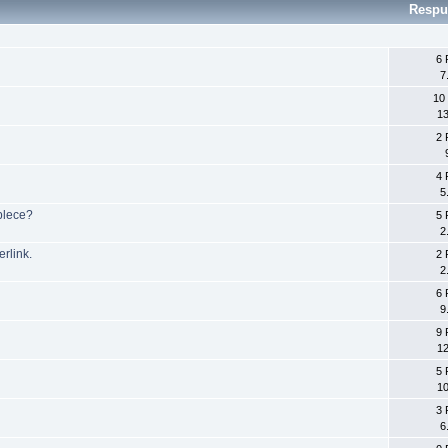
Respu
6 
7
10
13
2 
4 
5
blece?
5 
2
rlink.
2 
2
6 
9
9 
12
5 
10
3 
6