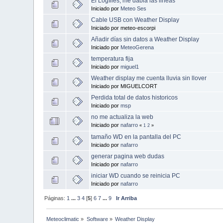
El Logfiles, me dabla las lineas
Iniciado por
Meteo Ses
Cable USB con Weather Display
Iniciado por meteo-escorpi
Añadir días sin datos a Weather Display
Iniciado por
MeteoGerena
temperatura fija
Iniciado por
miguel1
Weather display me cuenta lluvia sin llover
Iniciado por MIGUELCORT
Perdida total de datos historicos
Iniciado por
msp
no me actualiza la web
Iniciado por
nafarro
«
1
2
»
tamaño WD en la pantalla del PC
Iniciado por
nafarro
generar pagina web dudas
Iniciado por
nafarro
iniciar WD cuando se reinicia PC
Iniciado por
nafarro
Páginas:
1
...
3
4
[
5
]
6
7
...
9
Ir Arriba
Meteoclimatic
»
Software
»
Weather Display