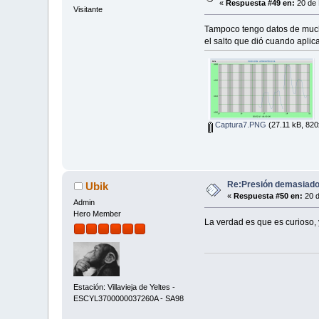
«
Respuesta #49 en:
20 de 
Visitante
Tampoco tengo datos de much
el salto que dió cuando aplica
Captura7.PNG
(27.11 kB, 820
Re:Presión demasiado 
Ubik
«
Respuesta #50 en:
20 d
Admin
Hero Member
La verdad es que es curioso,
Estación: Villavieja de Yeltes -
ESCYL3700000037260A - SA98