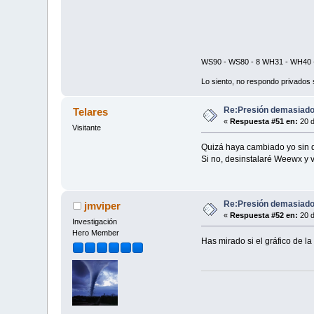
WS90 - WS80 - 8 WH31 - WH40 -
Lo siento, no respondo privados 
Re:Presión demasiado 
Telares
«
Respuesta #51 en:
20 d
Visitante
Quizá haya cambiado yo sin q
Si no, desinstalaré Weewx y 
Re:Presión demasiado 
jmviper
«
Respuesta #52 en:
20 d
Investigación
Hero Member
Has mirado si el gráfico de l