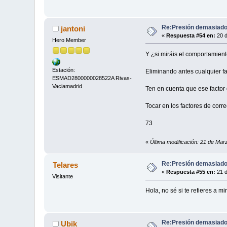
Re:Presión demasiado 
jantoni
«
Respuesta #54 en:
20 d
Hero Member
Y ¿si miráis el comportamient
Estación:
Eliminando antes cualquier fac
ESMAD2800000028522A Rivas-
Vaciamadrid
Ten en cuenta que ese factor d
Tocar en los factores de corr
73
«
Última modificación: 21 de Ma
Re:Presión demasiado 
Telares
«
Respuesta #55 en:
21 d
Visitante
Hola, no sé si te refieres a 
Re:Presión demasiado 
Ubik