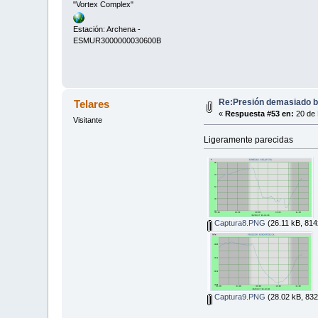
"Vortex Complex"
Estación: Archena -
ESMUR3000000030600B
Re:Presión demasiado ba
Telares
«
Respuesta #53 en:
20 de 
Visitante
Ligeramente parecidas
Captura8.PNG
(26.11 kB, 814
Captura9.PNG
(28.02 kB, 832