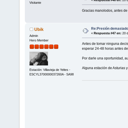
«
Respuesta #46 en:
20 d
Visitante
Gracias manolodos, antes de e
Re:Presión demasiado 
Ubik
«
Respuesta #47 en:
20 d
Admin
Hero Member
Antes de tomar ninguna decis
esperar 24-48 horas antes de
Por darle una oportunidad, a
Alguna estación de Asturias y
Estación: Villavieja de Yeltes -
ESCYL3700000037260A - SA98