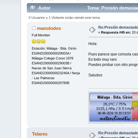
Autor
Tema: Presión demasiad
0 Usuarios y 1 Visitante están viendo este tema.
Re:Presión demasiado 
manolodos
«
Respuesta #45 en:
20 d
Full Member
Hola:
Estación: Málaga - Bda. Girón
ESAND2900000029003A /
Pues parece que consola casi
Málaga-Colegio Const-1978
Es todo muy raro
ESAND2900000029003B /
Puedes probar con otro pro
Navas de San Juan-Sierra
ESAND2300000023240A / Nerja
Saludos
- Las Palmeras
ESAND2900000029780B
Re:Presión demasiado 
Telares