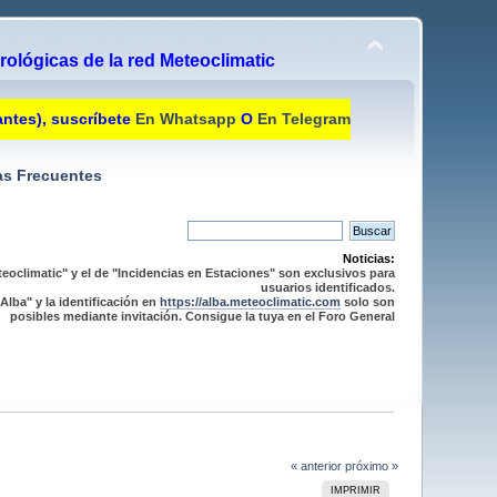
ológicas de la red Meteoclimatic
antes), suscríbete
En Whatsapp
O
En Telegram
s Frecuentes
Noticias:
eoclimatic" y el de "Incidencias en Estaciones" son exclusivos para
usuarios identificados.
Alba" y la identificación en
https://alba.meteoclimatic.com
solo son
posibles mediante invitación. Consigue la tuya en el Foro General
« anterior
próximo »
IMPRIMIR