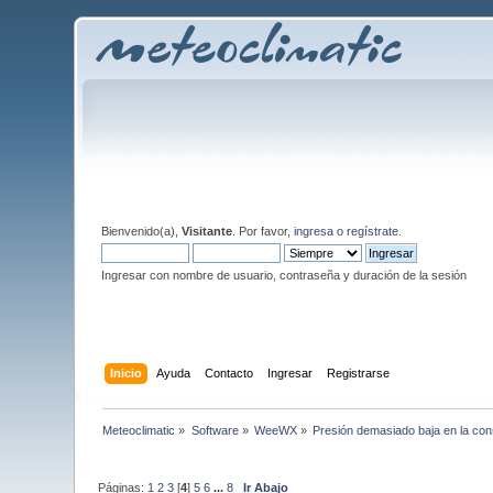
Bienvenido(a),
Visitante
. Por favor,
ingresa
o
regístrate
.
Ingresar con nombre de usuario, contraseña y duración de la sesión
Inicio
Ayuda
Contacto
Ingresar
Registrarse
Meteoclimatic
»
Software
»
WeeWX
»
Presión demasiado baja en la con
Páginas:
1
2
3
[
4
]
5
6
...
8
Ir Abajo