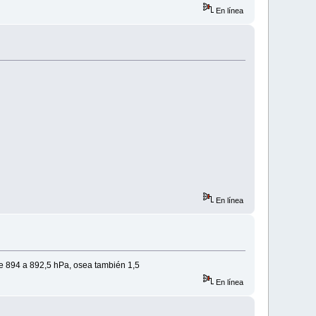
En línea
En línea
 de 894 a 892,5 hPa, osea también 1,5
En línea