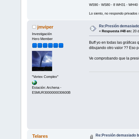
WS90 - WS80 - 8 WH31 - WH40 -
Lo siento, no respondo privados 
Re:Presión demasiado 
jmviper
«
Respuesta #48 en:
20 d
Investigación
Hero Member
Buff yo en todas las gráficas 
dibujando otro valor ?? Eso 
Ve comprobando que la presión
"Vortex Complex"
Estación: Archena -
ESMUR3000000030600B
Re:Presión demasiado ba
Telares