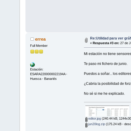
Re:Utilidad para ver grá
errea
«
Respuesta #3 en:
27 de Ju
Full Member
Mi estación no tiene sensores 
Te paso mi fichero de junio.
Estación:
Puestos a soñar... los editor
ESARA2200000022194A -
Huesca - Banariés
¿Cabria la posibilidad de forz
No sé si me he explicado.
editor.jpg
(240.44 kB, 1244x309
jun20log.zip
(175.24 kB - des