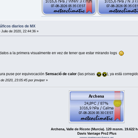
ráficos diarios de MX
 Julio de 2020, 22:44:36 »
s datos a la primera visualmente en vez de tener que estar mirando logs
atura puse por equivocación
Sensació de calor
(las prisas
), ya está corregid
o de 2020, 23:05:45 por jmviper
»
Archena, Valle de Ricote (Murcia). 120 msnm. 19.622 h
Davis Vantage Pro2 Plus
www.meteoarchena.es