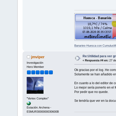
Banaries-Huesca con CumulusM
Re:Utilidad para ver g
jmviper
«
Respuesta #4 en:
27 de
Investigación
Hero Member
Ok gracias por el log. He co
Solamente se han añadido en l
En cuanto a lo del editor de 
Lo mejor sería ponerlo en el 
Por pedir que no quede.
"Vortex Complex"
Se tendría que ver en la docu
Estación: Archena -
ESMUR3000000030600B