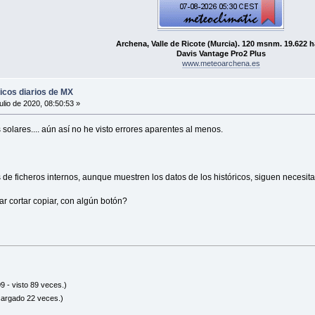
Archena, Valle de Ricote (Murcia). 120 msnm. 19.622 h
Davis Vantage Pro2 Plus
www.meteoarchena.es
ficos diarios de MX
lio de 2020, 08:50:53 »
solares.... aún así no he visto errores aparentes al menos.
es de ficheros internos, aunque muestren los datos de los históricos, siguen necesit
ar cortar copiar, con algún botón?
 - visto 89 veces.)
cargado 22 veces.)