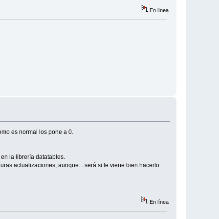
En línea
omo es normal los pone a 0.
n la librería datatables.
uras actualizaciones, aunque... será si le viene bien hacerlo.
En línea