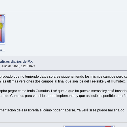
X --
ráficos diarios de MX
 Julio de 2020, 11:15:04 »
mprobado que no teniendo datos solares sigue teniendo los mismos campos pero c
as últimas versiones dos campos al final que son los del Feelslike y el Humidex.
copiar pegar como tenía Cumulus 1 sé que lo que ha puesto mcrossley está basado e
foro de Cumulus para ver si lo puede implementar y que así esté disponible para fut
mentación de esa librería el cómo poder hacerse. Ya veré si se puede hacer algo.