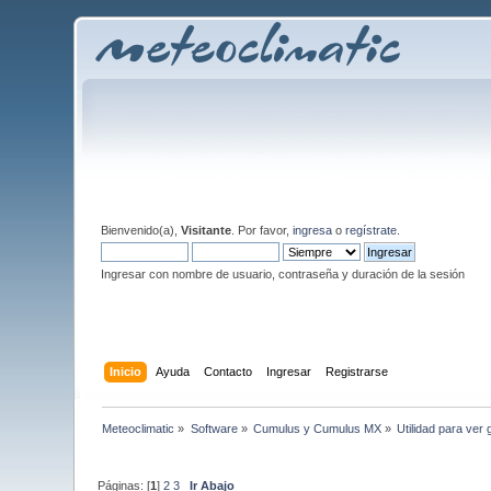
Bienvenido(a),
Visitante
. Por favor,
ingresa
o
regístrate
.
Ingresar con nombre de usuario, contraseña y duración de la sesión
Inicio
Ayuda
Contacto
Ingresar
Registrarse
Meteoclimatic
»
Software
»
Cumulus y Cumulus MX
»
Utilidad para ver 
Páginas: [
1
]
2
3
Ir Abajo