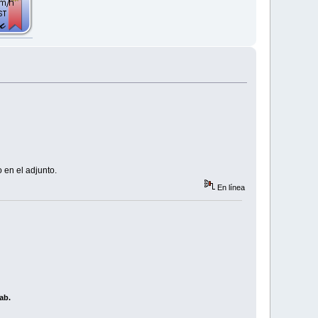
o en el adjunto.
En línea
ab.