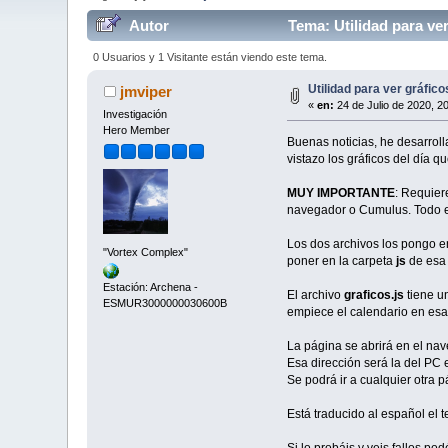
Autor
Tema: Utilidad para ve
0 Usuarios y 1 Visitante están viendo este tema.
Utilidad para ver gráfic
jmviper
«
en:
24 de Julio de 2020, 2
Investigación
Hero Member
Buenas noticias, he desarrol
vistazo los gráficos del día 
MUY IMPORTANTE
: Requier
navegador o Cumulus. Todo el
Los dos archivos los pongo e
"Vortex Complex"
poner en la carpeta
js
de esa
Estación: Archena -
El archivo
graficos.js
tiene u
ESMUR3000000030600B
empiece el calendario en esa 
La página se abrirá en el na
Esa dirección será la del PC
Se podrá ir a cualquier otra 
Está traducido al español el t
Si lo probáis y veis fallos po