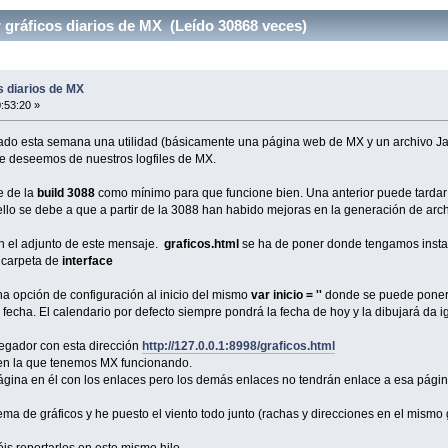
r gráficos diarios de MX (Leído 30868 veces)
os diarios de MX
0:53:20 »
lado esta semana una utilidad (básicamente una página web de MX y un archivo Ja
que deseemos de nuestros logfiles de MX.
e de la
build 3088
como mínimo para que funcione bien. Una anterior puede tardar
lo se debe a que a partir de la 3088 han habido mejoras en la generación de arc
n el adjunto de este mensaje.
graficos.html
se ha de poner donde tengamos insta
 carpeta de
interface
na opción de configuración al inicio del mismo
var inicio = ''
donde se puede poner 
fecha. El calendario por defecto siempre pondrá la fecha de hoy y la dibujará da ig
vegador con esta dirección
http://127.0.0.1:8998/graficos.html
 en la que tenemos MX funcionando.
página en él con los enlaces pero los demás enlaces no tendrán enlace a esa página
ema de gráficos y he puesto el viento todo junto (rachas y direcciones en el mismo g
déis reportarlos en este mismo hilo.