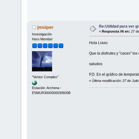
Re:Utilidad para ver g
jmviper
«
Respuesta #6 en:
27 de
Investigación
Hero Member
Hola Lraso
Que la disfrutes y "caces" lo
saludos
P.D. En el gráfico de temper
"Vortex Complex"
«
Última modificación: 27 de Juli
Estación: Archena -
ESMUR3000000030600B