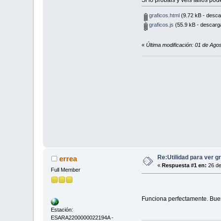
graficos.html
(9.72 kB - desca
graficos.js
(55.9 kB - descarg
«
Última modificación: 01 de Ago
Re:Utilidad para ver g
errea
«
Respuesta #1 en:
26 de
Full Member
Funciona perfectamente. Bue
Estación:
ESARA2200000022194A -