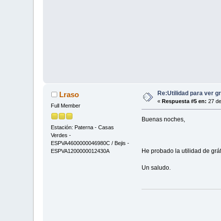
Re:Utilidad para ver g
Lraso
«
Respuesta #5 en:
27 de
Full Member
Buenas noches,
Estación: Paterna - Casas
Verdes -
ESPVA4600000046980C / Bejis -
He probado la utilidad de grá
ESPVA1200000012430A
Un saludo.