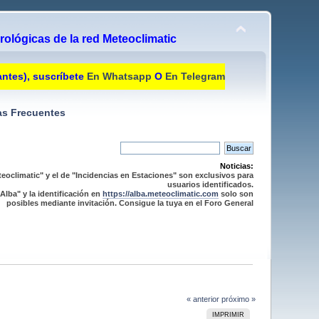
ológicas de la red Meteoclimatic
antes), suscríbete
En Whatsapp
O
En Telegram
s Frecuentes
Noticias:
eoclimatic" y el de "Incidencias en Estaciones" son exclusivos para
usuarios identificados.
Alba" y la identificación en
https://alba.meteoclimatic.com
solo son
posibles mediante invitación. Consigue la tuya en el Foro General
« anterior
próximo »
IMPRIMIR