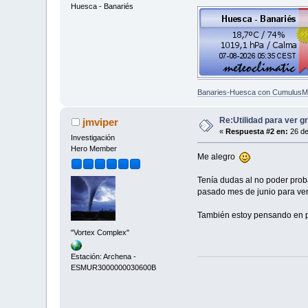
Huesca - Banariés
Banaries-Huesca con CumulusM
Re:Utilidad para ver g
jmviper
«
Respuesta #2 en:
26 de
Investigación
Hero Member
Me alegro
Tenía dudas al no poder proba
pasado mes de junio para ver
También estoy pensando en pon
"Vortex Complex"
Estación: Archena -
ESMUR3000000030600B