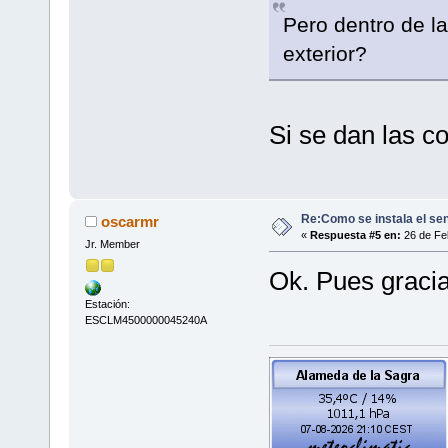
Pero dentro de la
exterior?
Si se dan las c
Re:Como se instala el se
oscarmr
«
Respuesta #5 en:
26 de Feb
Jr. Member
Ok. Pues gracia
Estación:
ESCLM4500000045240A