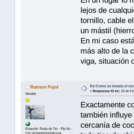
En un lugar lo m
lejos de cualqui
tornillo, cable 
un mástil (hierro
En mi caso está
más alto de la 
viga, situación 
Re:Como se instala el se
Raimon Pujol
«
Respuesta #2 en:
26 de Feb
Newbie
Exactamente co
también influye 
cercanía de coc
Estación: Roda de Ter - Pla Xic -
ESCAT0800000008510A