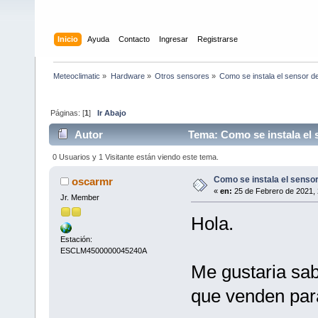
Inicio
Ayuda
Contacto
Ingresar
Registrarse
Meteoclimatic
»
Hardware
»
Otros sensores
»
Como se instala el sensor d
Páginas: [
1
]
Ir Abajo
Autor
Tema: Como se instala el 
0 Usuarios y 1 Visitante están viendo este tema.
Como se instala el senso
oscarmr
«
en:
25 de Febrero de 2021, 
Jr. Member
Hola.
Estación:
ESCLM4500000045240A
Me gustaria sab
que venden para 