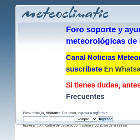
Foro soporte y ayu
meteorológicas de 
Canal Noticias Meteoc
suscríbete
En Whats
Si tienes dudas, antes
Frecuentes
Bienvenido(a),
Visitante
. Por favor,
ingresa
o
regístrate
.
Ingresar con nombre de usuario, contraseña y duración de la sesión