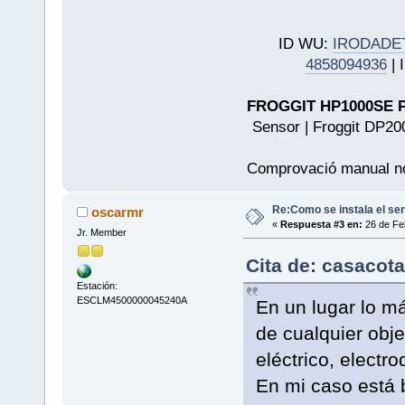
ID WU:
IRODADE
4858094936
| 
FROGGIT HP1000SE PR
Sensor | Froggit DP20
Comprovació manual n
Re:Como se instala el se
oscarmr
«
Respuesta #3 en:
26 de Feb
Jr. Member
Cita de: casacota
Estación:
ESCLM4500000045240A
En un lugar lo más
de cualquier obje
eléctrico, electr
En mi caso está 