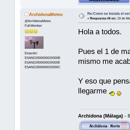
Re:Como se instala el se
ArchidonaMeteo
«
Respuesta #6 en:
19 de Ma
@ArchidonaMeteo
Full Member
Hola a todos.
Pues el 1 de m
Estación:
ESAND2900000029300B
mismo me acaba
ESAND2900000029300E
ESAND2900000029300C
Y eso que pens
llegarme
Archidona (Málaga)
- 6