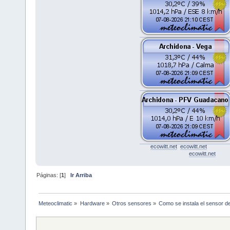
ecowitt.net
ecowitt.net
ecowitt.net
Páginas: [
1
]
Ir Arriba
Meteoclimatic
»
Hardware
»
Otros sensores
»
Como se instala el sensor d