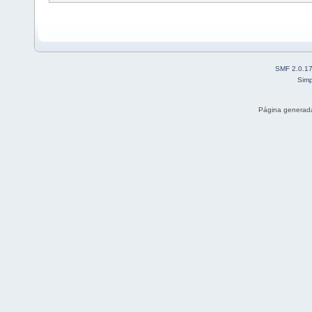
SMF 2.0.1
Simp
Página generada