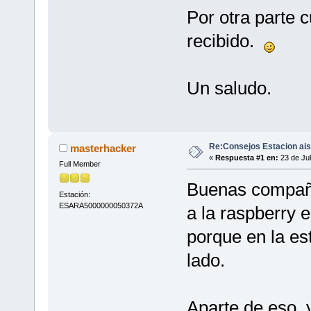
Por otra parte 
recibido.
Un saludo.
Re:Consejos Estacion ais
masterhacker
«
Respuesta #1 en:
23 de Jul
Full Member
Buenas compañe
Estación:
ESARA5000000050372A
a la raspberry e
porque en la es
lado.
Aparte de eso, 