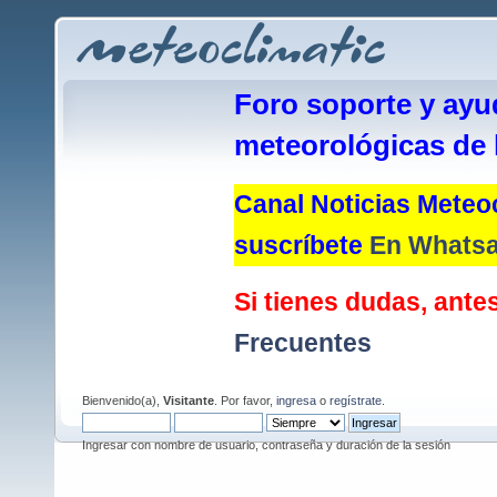
Foro soporte y ayu
meteorológicas de 
Canal Noticias Meteoc
suscríbete
En Whats
Si tienes dudas, antes
Frecuentes
Bienvenido(a),
Visitante
. Por favor,
ingresa
o
regístrate
.
Ingresar con nombre de usuario, contraseña y duración de la sesión