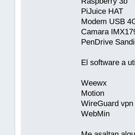
Raspberry 3b
PiJuice HAT
Modem USB 4G
Camara IMX17
PenDrive Sandi
El software a uti
Weewx
Motion
WireGuard vpn
WebMin
Me asaltan algu