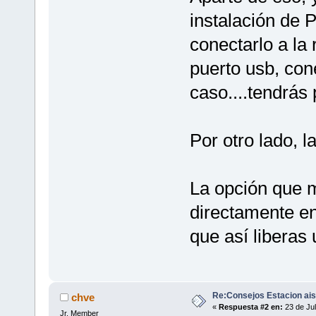
instalación de 
conectarlo a la
puerto usb, co
caso....tendrás
Por otro lado, 
La opción que m
directamente en
que así liberas 
Re:Consejos Estacion ais
chve
«
Respuesta #2 en:
23 de Jul
Jr. Member