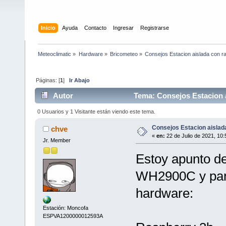
Inicio
Ayuda
Contacto
Ingresar
Registrarse
Meteoclimatic
»
Hardware
»
Bricometeo
»
Consejos Estacion aislada con r
Páginas: [
1
]
Ir Abajo
Autor
Tema: Consejos Estacion a
0 Usuarios y 1 Visitante están viendo este tema.
Consejos Estacion aislad
chve
«
en:
22 de Julio de 2021, 10:
Jr. Member
Estoy apunto de
WH2900C y para
hardware:
Estación: Moncofa
ESPVA1200000012593A