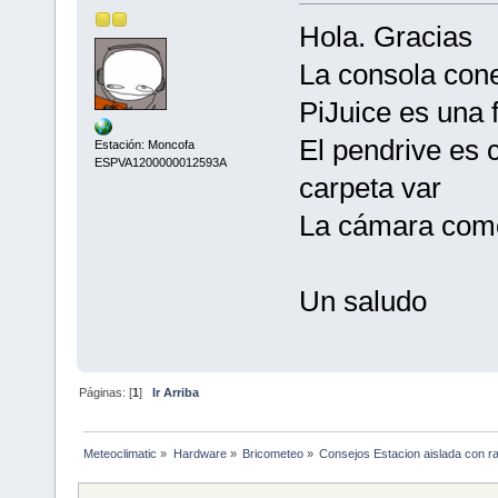
Hola. Gracias
La consola conec
PiJuice es una 
El pendrive es
Estación: Moncofa
ESPVA1200000012593A
carpeta var
La cámara com
Un saludo
Páginas: [
1
]
Ir Arriba
Meteoclimatic
»
Hardware
»
Bricometeo
»
Consejos Estacion aislada con r