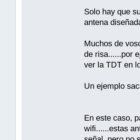
Solo hay que su
antena diseñada
Muchos de voso
de risa......por
ver la TDT en l
Un ejemplo sa
En este caso, p
wifi......estas
señal, pero no 