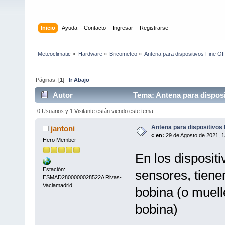
Inicio
Ayuda
Contacto
Ingresar
Registrarse
Meteoclimatic
»
Hardware
»
Bricometeo
»
Antena para dispositivos Fine Of
Páginas: [
1
]
Ir Abajo
Autor
Tema: Antena para disposi
0 Usuarios y 1 Visitante están viendo este tema.
Antena para dispositivos 
jantoni
«
en:
29 de Agosto de 2021, 1
Hero Member
En los dispositi
Estación:
sensores, tien
ESMAD2800000028522A Rivas-
Vaciamadrid
bobina (o muell
bobina)