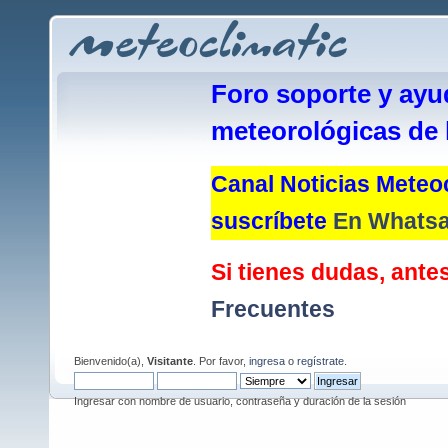
Foro soporte y ayu
meteorológicas de 
Canal Noticias Meteoc
suscríbete
En Whats
Si tienes dudas, antes
Frecuentes
Bienvenido(a),
Visitante
. Por favor,
ingresa
o
regístrate
.
Ingresar con nombre de usuario, contraseña y duración de la sesión