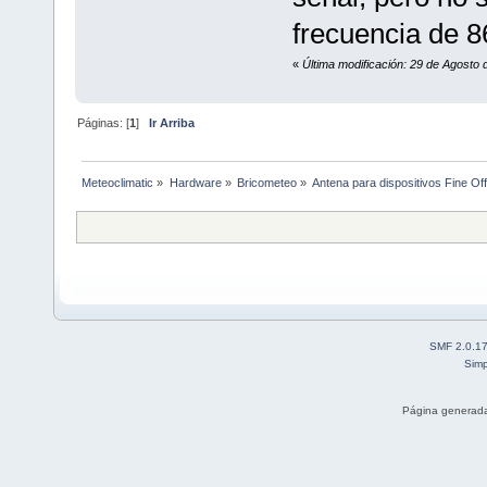
frecuencia de 8
«
Última modificación: 29 de Agosto d
Páginas: [
1
]
Ir Arriba
Meteoclimatic
»
Hardware
»
Bricometeo
»
Antena para dispositivos Fine Of
SMF 2.0.1
Simp
Página generada