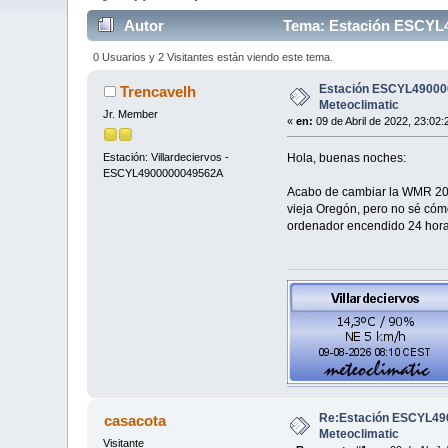
Autor
Tema: Estación ESCYL49
0 Usuarios y 2 Visitantes están viendo este tema.
Estación ESCYL490000
Trencavelh
Meteoclimatic
Jr. Member
«
en:
09 de Abril de 2022, 23:02:
Hola, buenas noches:
Estación: Villardeciervos -
ESCYL4900000049562A
Acabo de cambiar la WMR 200 
vieja Oregón, pero no sé cómo
ordenador encendido 24 horas
Re:Estación ESCYL490
casacota
Meteoclimatic
Visitante