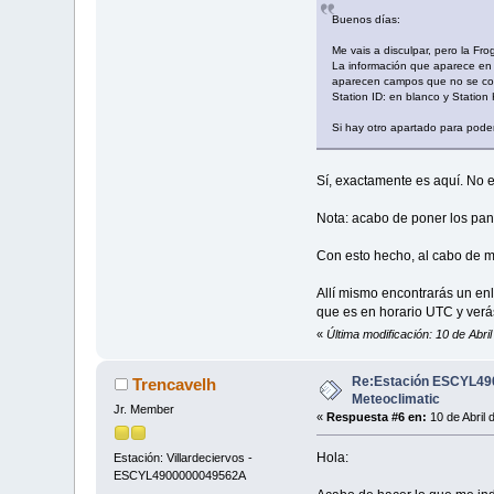
Buenos días:
Me vais a disculpar, pero la F
La información que aparece en 
aparecen campos que no se corr
Station ID: en blanco y Station
Si hay otro apartado para poder 
Sí, exactamente es aquí. No e
Nota: acabo de poner los pan
Con esto hecho, al cabo de m
Allí mismo encontrarás un enla
que es en horario UTC y verá
«
Última modificación: 10 de Abri
Re:Estación ESCYL490
Trencavelh
Meteoclimatic
Jr. Member
«
Respuesta #6 en:
10 de Abril 
Hola:
Estación: Villardeciervos -
ESCYL4900000049562A