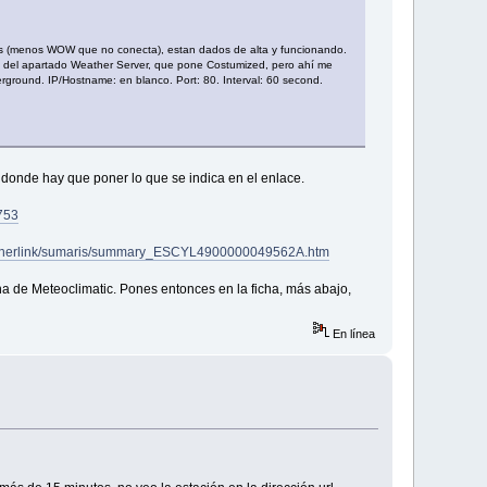
tos (menos WOW que no conecta), estan dados de alta y funcionando.
o del apartado Weather Server, que pone Costumized, pero ahí me
ground. IP/Hostname: en blanco. Port: 80. Interval: 60 second.
s donde hay que poner lo que se indica en el enlace.
753
weatherlink/sumaris/summary_ESCYL4900000049562A.htm
icha de Meteoclimatic. Pones entonces en la ficha, más abajo,
En línea