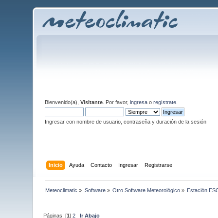
Bienvenido(a),
Visitante
. Por favor,
ingresa
o
regístrate
.
Ingresar con nombre de usuario, contraseña y duración de la sesión
Inicio
Ayuda
Contacto
Ingresar
Registrarse
Meteoclimatic
»
Software
»
Otro Software Meteorológico
»
Estación ES
Páginas: [
1
]
2
Ir Abajo