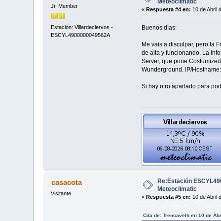
Meteoclimatic
Jr. Member
«
Respuesta #4 en:
10 de Abril 
Buenos días:
Estación: Villardeciervos -
ESCYL4900000049562A
Me vais a disculpar, pero la
de alta y funcionando. La in
Server, que pone Costumized,
Wunderground. IP/Hostname: en
Si hay otro apartado para pode
Re:Estación ESCYL490
casacota
Meteoclimatic
Visitante
«
Respuesta #5 en:
10 de Abril 
Cita de: Trencavelh en 10 de Abr