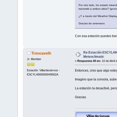
Por otro lado, he estado miran
transmitir a ambos sitios? Igno
¿Y a través del Weather Display?
Gracias de antemano.
Con esa estación puedes tran
Re:Estación ESCYL490
Trencavelh
Meteoclimatic
Jr. Member
«
Respuesta #8 en:
10 de Abril 
Entonces, creo que algo esto
Estación: Villardeciervos -
ESCYL4900000049562A
Imagino que la consola, sube 
La estación la desactivé, pero
Gracias.