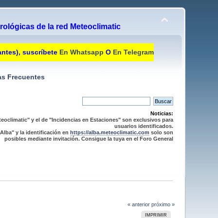
ológicas de la red Meteoclimatic
antes), suscríbete
En Whatsapp
O
En Telegram
s Frecuentes
Noticias:
eoclimatic" y el de "Incidencias en Estaciones" son exclusivos para
usuarios identificados.
Alba" y la identificación en
https://alba.meteoclimatic.com
solo son
posibles mediante invitación. Consigue la tuya en el Foro General
« anterior
próximo »
IMPRIMIR