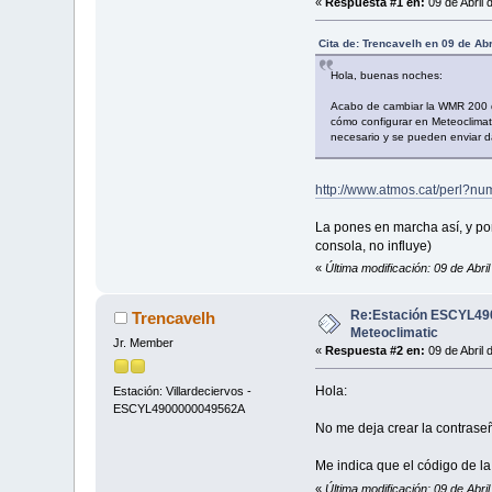
«
Respuesta #1 en:
09 de Abril 
Cita de: Trencavelh en 09 de Abr
Hola, buenas noches:
Acabo de cambiar la WMR 200 de
cómo configurar en Meteoclimat
necesario y se pueden enviar da
http://www.atmos.cat/perl?
La pones en marcha así, y pon
consola, no influye)
«
Última modificación: 09 de Abri
Re:Estación ESCYL490
Trencavelh
Meteoclimatic
Jr. Member
«
Respuesta #2 en:
09 de Abril 
Hola:
Estación: Villardeciervos -
ESCYL4900000049562A
No me deja crear la contrase
Me indica que el código de la
«
Última modificación: 09 de Abri