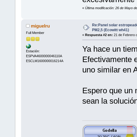
«
Última modificación: 26 de Mayo de
Re:Panel solar estropead
miguelru
PM2,5 (Ecowitt wh41)
Full Member
«
Respuesta #2 en:
21 de Febrero d
Ya hace un tiem
Estación:
ESPVA4600000046110A
Efectivamente e
ESCLM1600000016214A
uno similar en 
Espero que un m
sean la solución