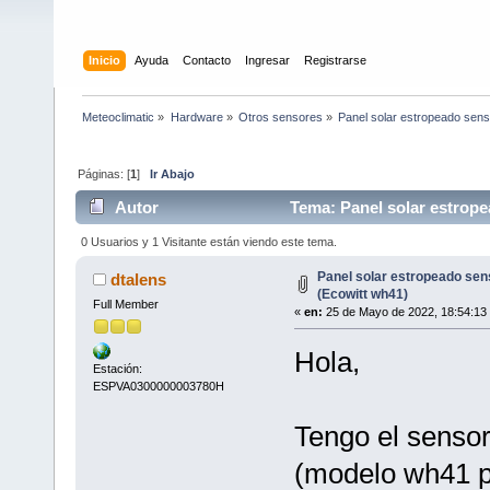
Inicio
Ayuda
Contacto
Ingresar
Registrarse
Meteoclimatic
»
Hardware
»
Otros sensores
»
Panel solar estropeado sens
Páginas: [
1
]
Ir Abajo
Autor
Tema: Panel solar estrope
0 Usuarios y 1 Visitante están viendo este tema.
Panel solar estropeado sen
dtalens
(Ecowitt wh41)
Full Member
«
en:
25 de Mayo de 2022, 18:54:13
Hola,
Estación:
ESPVA0300000003780H
Tengo el sensor
(modelo wh41 pa