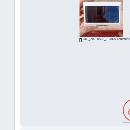
IMG_20220525_184907.redimensi