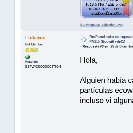
http://miguelar.es/belchertown
Re:Panel solar estropead
dtalens
PM2,5 (Ecowitt wh41)
Full Member
«
Respuesta #3 en:
25 de Diciembre
Hola,
Estación:
ESPVA0300000003780H
Alguien había c
partículas ecow
incluso vi algun