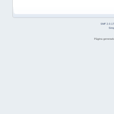
SMF 2.0.1
Simp
Página generada