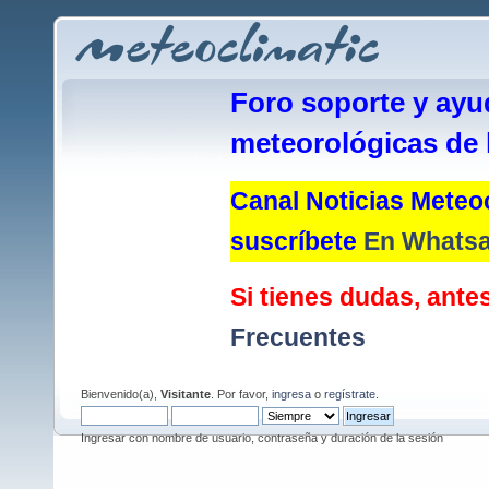
Foro soporte y ayu
meteorológicas de 
Canal Noticias Meteoc
suscríbete
En Whats
Si tienes dudas, antes
Frecuentes
Bienvenido(a),
Visitante
. Por favor,
ingresa
o
regístrate
.
Ingresar con nombre de usuario, contraseña y duración de la sesión