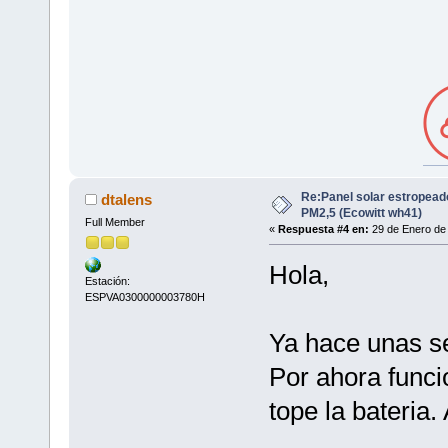
Re:Panel solar estropead
dtalens
PM2,5 (Ecowitt wh41)
Full Member
«
Respuesta #4 en:
29 de Enero de 
Hola,
Estación:
ESPVA0300000003780H
Ya hace unas s
Por ahora funci
tope la bateria.