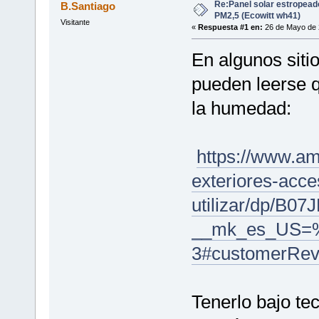
Re:Panel solar estropead
B.Santiago
PM2,5 (Ecowitt wh41)
Visitante
«
Respuesta #1 en:
26 de Mayo de 
En algunos siti
pueden leerse q
la humedad:
https://www.a
exteriores-acce
utilizar/dp/B0
__mk_es_US=
3#customerRev
Tenerlo bajo te