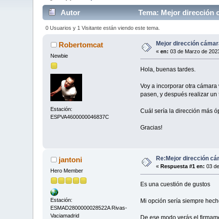
Autor
Tema: Mejor dirección c
0 Usuarios y 1 Visitante están viendo este tema.
Mejor dirección cámara
Robertomcat
«
en:
03 de Marzo de 2023
Newbie
Hola, buenas tardes.
Voy a incorporar otra cámara 
pasen, y después realizar un 
Estación:
Cuál sería la dirección más ó
ESPVA4600000046837C
Gracias!
Re:Mejor dirección cá
jantoni
«
Respuesta #1 en:
03 de
Hero Member
Es una cuestión de gustos
Estación:
Mi opción sería siempre hecho
ESMAD2800000028522A Rivas-
Vaciamadrid
De ese modo verás el firmame