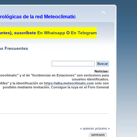
ológicas de la red Meteoclimatic
antes), suscríbete
En Whatsapp
O
En Telegram
s Frecuentes
Noticias:
eoclimatic" y el de "Incidencias en Estaciones" son exclusivos para
usuarios identificados.
Alba" y la identificación en
https://alba.meteoclimatic.com
solo son
posibles mediante invitación. Consigue la tuya en el Foro General
« anterior
próximo »
IMPRIMIR