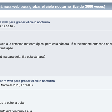
ámara web para grabar el cielo nocturno (Leído 3666 veces)
 web para grabar el cielo nocturno
, 17:16:16 »
web a la estación meteorológica, pero esta cámara irá directamente enfocada hacia 
timelapse.
ptima para dejar fija esta cámara?
mara web para grabar el cielo nocturno
 Marzo de 2023, 17:26:09 »
s la estrella polar
nto girar entorno a ella