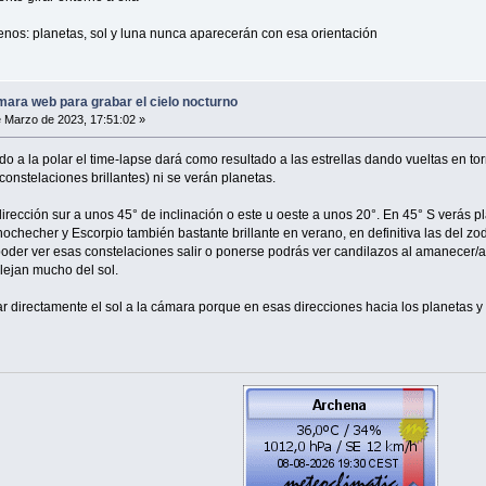
enos: planetas, sol y luna nunca aparecerán con esa orientación
mara web para grabar el cielo nocturno
 Marzo de 2023, 17:51:02 »
 a la polar el time-lapse dará como resultado a las estrellas dando vueltas en torno
nstelaciones brillantes) ni se verán planetas.
 dirección sur a unos 45° de inclinación o este u oeste a unos 20°. En 45° S verás p
ochecher y Escorpio también bastante brillante en verano, en definitiva las del zod
oder ver esas constelaciones salir o ponerse podrás ver candilazos al amanecer/
alejan mucho del sol.
ar directamente el sol a la cámara porque en esas direcciones hacia los planetas y 