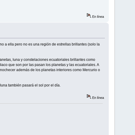
En línea
 a ella pero no es una región de estrellas brillantes (solo la
lanetas, luna y constelaciones ecuatoriales brillantes como
iaco que son por las pasan los planetas y las ecuatoriales. A
anochecer además de los planetas interiores como Mercurio o
luna también pasará el sol por el día.
En línea