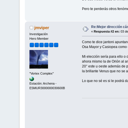
Pero te perderás otros fenóm
Re:Mejor dirección cá
jmviper
«
Respuesta #2 en:
03 de
Investigación
Hero Member
Como te dice jantoni apuntando
Osa Mayor y Casiopea como co
Mi elección sería para ello o
ahora mismo la de Orión al an
20° este u oeste además de p
la brillante Venus que no se 
"Vortex Complex"
Lo que no sé es si le podrá d
Estación: Archena -
ESMUR3000000030600B