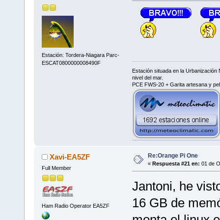
Estación: Tordera-Niagara Parc-
ESCAT0800000008490F
Estación situada en la Urbanización 
nivel del mar.
PCE FWS-20 + Garita artesana y pe
Re:Orange Pi One
Xavi-EA5ZF
«
Respuesta #21 en:
01 de O
Full Member
Jantoni, he vis
16 GB de memór
Ham Radio Operator EA5ZF
monta el linux 