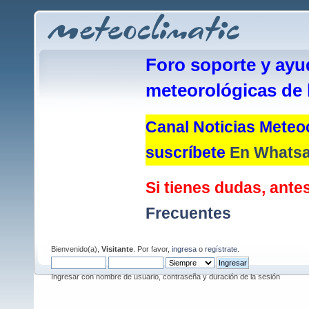
Foro soporte y ayu
meteorológicas de 
Canal Noticias Meteoc
suscríbete
En Whats
Si tienes dudas, antes
Frecuentes
Bienvenido(a),
Visitante
. Por favor,
ingresa
o
regístrate
.
Ingresar con nombre de usuario, contraseña y duración de la sesión