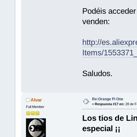
Podéis acceder 
venden:
http://es.aliex
Items/1553371
Saludos.
Re:Orange Pi One
Alvar
«
Respuesta #17 en:
28 de F
Full Member
Los tios de Li
especial ¡¡