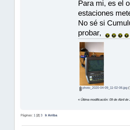
Para mi, es el 
estaciones met
No sé si Cumul
probar,
photo_2020-04-09_11-02-06.jpg
(
«
Última modificación: 09 de Abril de 
Páginas:
1
[
2
]
3
Ir Arriba