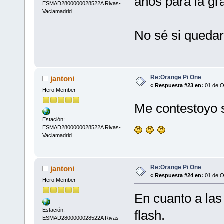
años para la gr
ESMAD2800000028522A Rivas-
Vaciamadrid
No sé si quedará
Re:Orange Pi One
jantoni
«
Respuesta #23 en:
01 de O
Hero Member
Me contestoyo s
Estación:
ESMAD2800000028522A Rivas-
Vaciamadrid
Re:Orange Pi One
jantoni
«
Respuesta #24 en:
01 de O
Hero Member
En cuanto a la
Estación:
flash.
ESMAD2800000028522A Rivas-