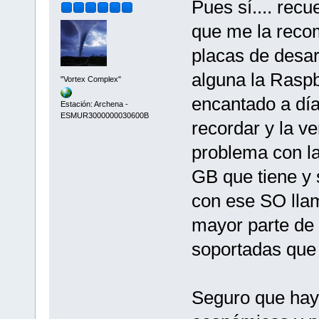
Pues sí.... rec
que me la recom
placas de desar
alguna la Raspb
"Vortex Complex"
encantado a día
Estación: Archena -
ESMUR3000000030600B
recordar y la v
problema con 
GB que tiene y 
con ese SO ll
mayor parte de 
soportadas que
Seguro que hay 