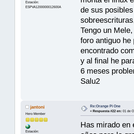
Estación:
ESPVA1200000012600A
de sus posibles
sobreescrituras
Tengo un Mele, 
foro antiguo he
encontrado com
y al final he p
6 meses proble
Salu2
Re:Orange Pi One
jantoni
«
Respuesta #22 en:
01 de O
Hero Member
Has mirado en 
Estación: