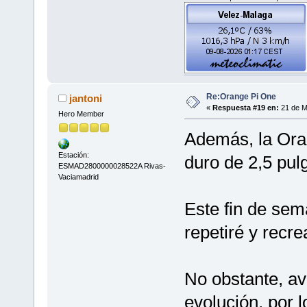
Re:Orange Pi One
jantoni
«
Respuesta #19 en:
21 de M
Hero Member
Además, la Ora
Estación:
duro de 2,5 pul
ESMAD2800000028522A Rivas-
Vaciamadrid
Este fin de sem
repetiré y recre
No obstante, av
evolución, por 