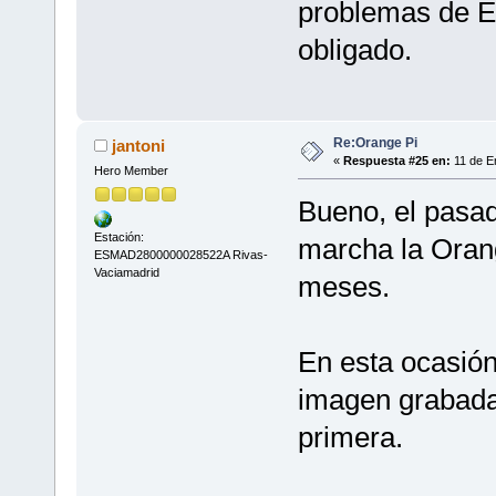
problemas de Et
obligado.
Re:Orange Pi
jantoni
«
Respuesta #25 en:
11 de En
Hero Member
Bueno, el pasa
Estación:
marcha la Oran
ESMAD2800000028522A Rivas-
Vaciamadrid
meses.
En esta ocasión
imagen grabada,
primera.