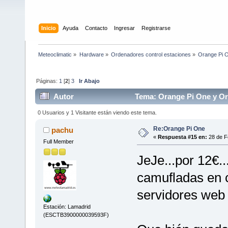
Inicio
Ayuda
Contacto
Ingresar
Registrarse
Meteoclimatic
»
Hardware
»
Ordenadores control estaciones
»
Orange Pi 
Páginas:
1
[
2
]
3
Ir Abajo
Autor
Tema: Orange Pi One y Or
0 Usuarios y 1 Visitante están viendo este tema.
Re:Orange Pi One
pachu
«
Respuesta #15 en:
28 de F
Full Member
JeJe...por 12€.
camufladas en 
servidores web 
Estación: Lamadrid
(ESCTB3900000039593F)