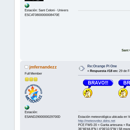
Estación: Sant Celoni - Univers
ESCAT0800000008470E
Sant 
Re:Orange Pi One
jmfernandezz
«
Respuesta #18 en:
29 de F
Full Member
Estación:
Estación meteorológica ubicada en V
ESAND2900000029700D
http://meteovelez.ddns.net
PCE FWS-20 + Garita artesana + Ra
36°46'44.8"N | 4°06'10.5"W | 58 ms