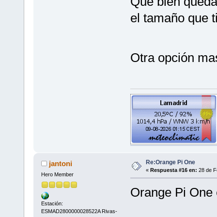
Que bién quedar
el tamaño que 
Otra opción ma
Re:Orange Pi One
jantoni
«
Respuesta #16 en:
28 de F
Hero Member
Orange Pi One 
Estación:
ESMAD2800000028522A Rivas-