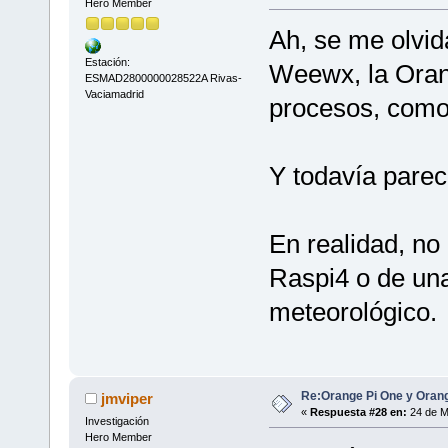
Hero Member
Ah, se me olvi
Estación:
Weewx, la Oran
ESMAD2800000028522A Rivas-
Vaciamadrid
procesos, com
Y todavía parec
En realidad, no
Raspi4 o de una
meteorológico.
Re:Orange Pi One y Oran
jmviper
«
Respuesta #28 en:
24 de M
Investigación
Hero Member