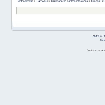
Meteoclimatic
»
Hardware
»
Ordenadores control estaciones
»
Orange Pi 
SMF 2.0.1
Simp
Página generada