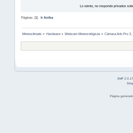
Lo siento, no respondo privados sobr
Páginas: [
1
]
Ir Arriba
Meteoclimatic
»
Hardware
»
Webcam Meteorológicas
»
Cámara Arlo Pro 3,
SMF 2.0.1
Simp
Página generada