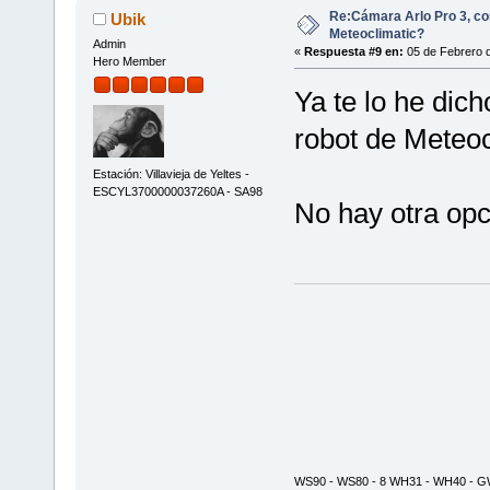
Re:Cámara Arlo Pro 3, co
Ubik
Meteoclimatic?
Admin
«
Respuesta #9 en:
05 de Febrero d
Hero Member
Ya te lo he dich
robot de Meteoc
Estación: Villavieja de Yeltes -
ESCYL3700000037260A - SA98
No hay otra opc
WS90 - WS80 - 8 WH31 - WH40 - GW