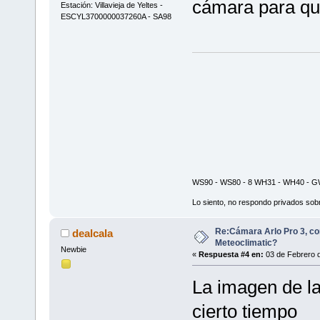
cámara para qu
Estación: Villavieja de Yeltes -
ESCYL3700000037260A - SA98
WS90 - WS80 - 8 WH31 - WH40 - GW
Lo siento, no respondo privados sobr
Re:Cámara Arlo Pro 3, co
dealcala
Meteoclimatic?
Newbie
«
Respuesta #4 en:
03 de Febrero d
La imagen de l
cierto tiempo