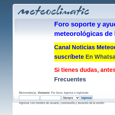
Foro soporte y ayu
meteorológicas de 
Canal Noticias Meteoc
suscríbete
En Whats
Si tienes dudas, antes
Frecuentes
Bienvenido(a),
Visitante
. Por favor,
ingresa
o
regístrate
.
Ingresar con nombre de usuario, contraseña y duración de la sesión