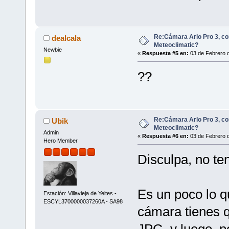
Re:Cámara Arlo Pro 3, co
dealcala
Meteoclimatic?
Newbie
«
Respuesta #5 en:
03 de Febrero d
??
Re:Cámara Arlo Pro 3, co
Ubik
Meteoclimatic?
Admin
«
Respuesta #6 en:
03 de Febrero d
Hero Member
Disculpa, no te
Es un poco lo q
Estación: Villavieja de Yeltes -
ESCYL3700000037260A - SA98
cámara tienes q