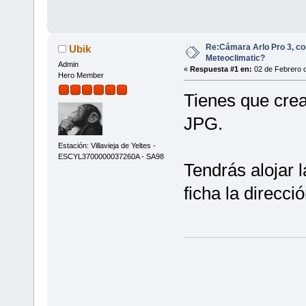
Re:Cámara Arlo Pro 3, co
Ubik
Meteoclimatic?
Admin
«
Respuesta #1 en:
02 de Febrero d
Hero Member
Tienes que crea
JPG.
Estación: Villavieja de Yeltes -
ESCYL3700000037260A - SA98
Tendrás alojar l
ficha la direcci