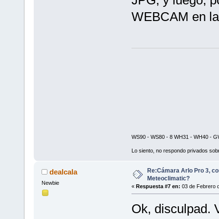
JPG, y luego, p
WEBCAM en la f
WS90 - WS80 - 8 WH31 - WH40 - GW
Lo siento, no respondo privados sobr
Re:Cámara Arlo Pro 3, co
dealcala
Meteoclimatic?
Newbie
«
Respuesta #7 en:
03 de Febrero d
Ok, disculpad. 