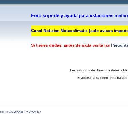
Foro soporte y ayuda para estaciones meteor
Canal Noticias Meteoclimatic (solo avisos import
Si tienes dudas, antes de nada visita las
Pregunta
Los subforos de "Envío de datos a Met
El acceso al subforo "Pruebas de 
 hilo de las WS38x0 y WS39x0