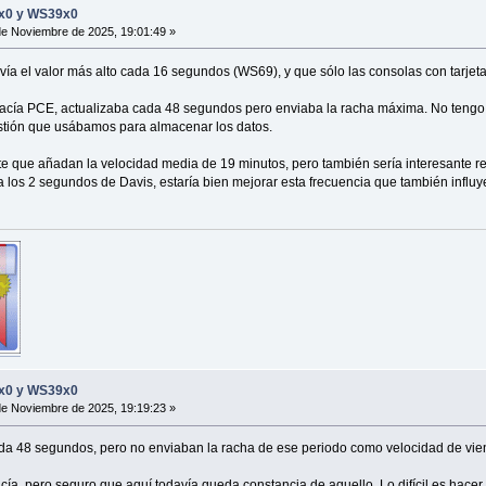
8x0 y WS39x0
e Noviembre de 2025, 19:01:49 »
ía el valor más alto cada 16 segundos (WS69), y que sólo las consolas con tarjeta
hacía PCE, actualizaba cada 48 segundos pero enviaba la racha máxima. No tengo cl
stión que usábamos para almacenar los datos.
 que añadan la velocidad media de 19 minutos, pero también sería interesante 
a los 2 segundos de Davis, estaría bien mejorar esta frecuencia que también influye
8x0 y WS39x0
e Noviembre de 2025, 19:19:23 »
 48 segundos, pero no enviaban la racha de ese periodo como velocidad de vien
ía, pero seguro que aquí todavía queda constancia de aquello. Lo difícil es hace