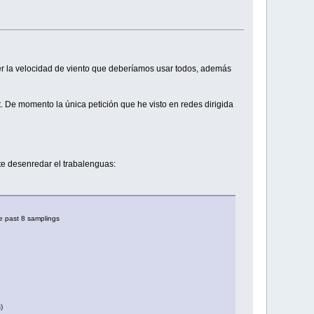
er la velocidad de viento que deberíamos usar todos, además
. De momento la única petición que he visto en redes dirigida
ente desenredar el trabalenguas:
he past 8 samplings
)