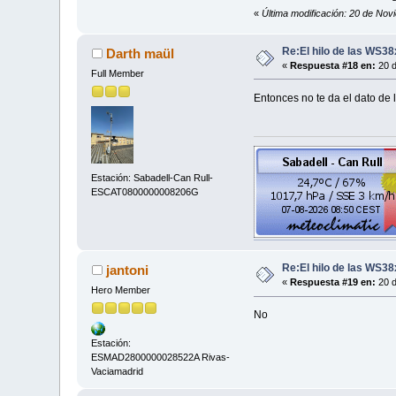
«
Última modificación: 20 de Nov
Re:El hilo de las WS3
Darth maül
«
Respuesta #18 en:
20 d
Full Member
Entonces no te da el dato de
Estación: Sabadell-Can Rull-
ESCAT0800000008206G
Re:El hilo de las WS3
jantoni
«
Respuesta #19 en:
20 d
Hero Member
No
Estación:
ESMAD2800000028522A Rivas-
Vaciamadrid