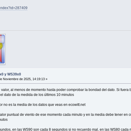
e/index?id=287409
8x0 y WS39x0
e Noviembre de 2025, 14:19:13 »
e valor, al menos de momento hasta poder comprobar la bondad del dato. Si fuera b
a el dato de la medida de los últimos 10 minutos
or no es la media de los datos que veas en ecowitt.net
valor puntual de viento de ese momento cada minuto y en la media debe tener en cue
nutos
undos, en las WS90 son cada 8 segundos si no recuerdo mal, en las WS80 cada m