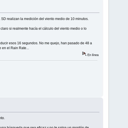
 SD realizan la medición del viento medio de 10 minutos.
aro si realmente hacía el cálculo del viento medio o lo
reducir esos 16 segundos. No me quejo, han pasado de 48 a
 en el Rain Rate...
En línea
to.
r una búsqueda que sea eficaz y no te salga un montón de