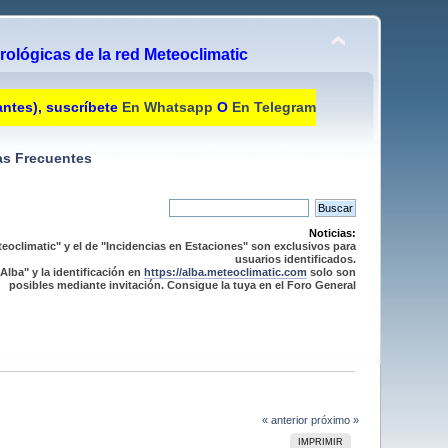
ológicas de la red Meteoclimatic
antes), suscríbete
En Whatsapp
O
En Telegram
s Frecuentes
Noticias:
eoclimatic" y el de "Incidencias en Estaciones" son exclusivos para
usuarios identificados.
Alba" y la identificación en
https://alba.meteoclimatic.com
solo son
posibles mediante invitación. Consigue la tuya en el Foro General
« anterior
próximo »
IMPRIMIR