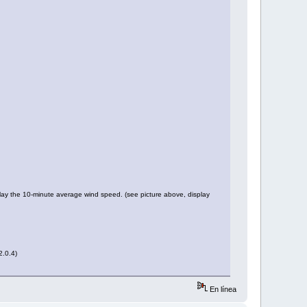
y the 10-minute average wind speed. (see picture above, display
2.0.4)
En línea