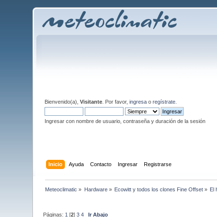
Bienvenido(a),
Visitante
. Por favor,
ingresa
o
regístrate
.
Ingresar con nombre de usuario, contraseña y duración de la sesión
Inicio
Ayuda
Contacto
Ingresar
Registrarse
Meteoclimatic
»
Hardware
»
Ecowitt y todos los clones Fine Offset
»
El
Páginas:
1
[
2
]
3
4
Ir Abajo