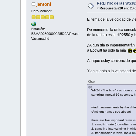
Re:El hilo de las WS3
jantoni
«
Respuesta #20 en:
20 d
Hero Member
El tema de la velocidad de vi
Estación:
De momento, la única consola
ESMAD2800000028522A Rivas-
de la racha) es la HP2550 y 
Vaciamadrid
¿Algún día lo implementarán e
a Ecowitt ha sido la mía
Aunque estoy convencido que
Y en cuanto a la velocidad de 
Citar
WH24 - “the boat” - outdoor a
sampling interval 16 seconds, h
wind measurements by the diff
(Ambient names see above)
there are five important terms 
1. sampling rate (how often a m
2. sampling interval (time in whi
3. transmission interval (as a 