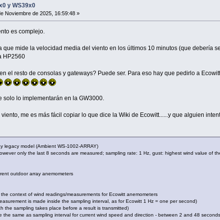
8x0 y WS39x0
e Noviembre de 2025, 16:59:48 »
ento es complejo.
 que mide la velocidad media del viento en los últimos 10 minutos (que debería s
la HP2560
n el resto de consolas y gateways? Puede ser. Para eso hay que pedirlo a Ecowitt
 solo lo implementarán en la GW3000.
viento, me es más fácil copiar lo que dice la Wiki de Ecowitt......y que alguien int
rray legacy model (Ambient WS-1002-ARRAY)
owever only the last 8 seconds are measured; sampling rate: 1 Hz, gust: highest wind value of t
erent outdoor array anemometers
in the context of wind readings/measurements for Ecowitt anemometers
easurement is made inside the sampling interval, as for Ecowitt 1 Hz = one per second)
ch the sampling takes place before a result is transmitted)
rule the same as sampling interval for current wind speed and direction - between 2 and 48 seconds