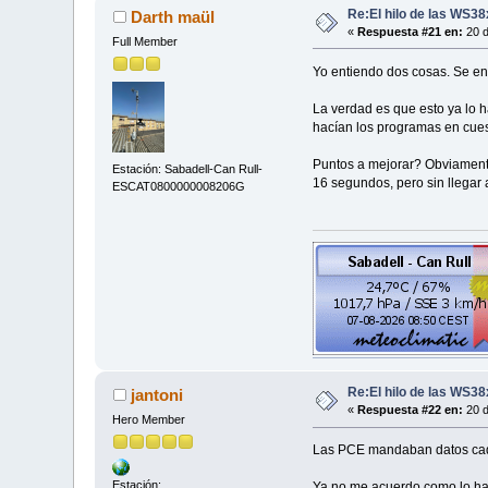
Re:El hilo de las WS3
Darth maül
«
Respuesta #21 en:
20 d
Full Member
Yo entiendo dos cosas. Se env
La verdad es que esto ya lo 
hacían los programas en cue
Puntos a mejorar? Obviamente
Estación: Sabadell-Can Rull-
16 segundos, pero sin llegar 
ESCAT0800000008206G
Re:El hilo de las WS3
jantoni
«
Respuesta #22 en:
20 d
Hero Member
Las PCE mandaban datos cada
Estación:
Ya no me acuerdo como lo hac