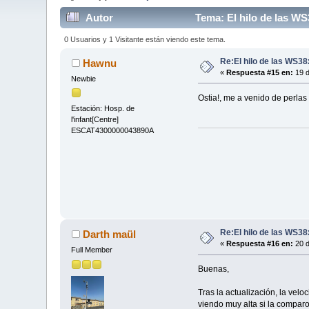
Autor
Tema: El hilo de las W
0 Usuarios y 1 Visitante están viendo este tema.
Re:El hilo de las WS3
Hawnu
«
Respuesta #15 en:
19 d
Newbie
Ostia!, me a venido de perlas
Estación: Hosp. de
l'infant[Centre]
ESCAT4300000043890A
Re:El hilo de las WS3
Darth maül
«
Respuesta #16 en:
20 d
Full Member
Buenas,
Tras la actualización, la vel
viendo muy alta si la compar