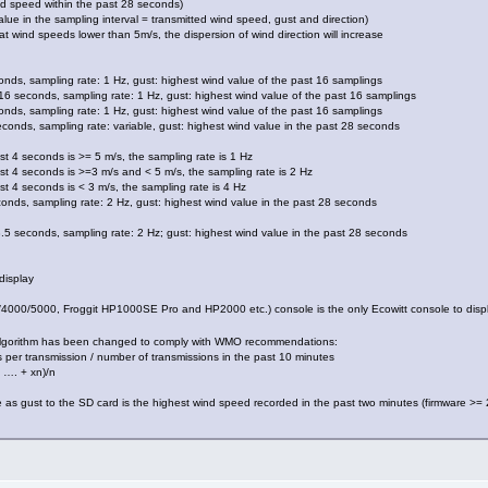
ind speed within the past 28 seconds)
value in the sampling interval = transmitted wind speed, gust and direction)
at wind speeds lower than 5m/s, the dispersion of wind direction will increase
nds, sampling rate: 1 Hz, gust: highest wind value of the past 16 samplings
6 seconds, sampling rate: 1 Hz, gust: highest wind value of the past 16 samplings
nds, sampling rate: 1 Hz, gust: highest wind value of the past 16 samplings
conds, sampling rate: variable, gust: highest wind value in the past 28 seconds
 4 seconds is >= 5 m/s, the sampling rate is 1 Hz
t 4 seconds is >=3 m/s and < 5 m/s, the sampling rate is 2 Hz
 4 seconds is < 3 m/s, the sampling rate is 4 Hz
onds, sampling rate: 2 Hz, gust: highest wind value in the past 28 seconds
8.5 seconds, sampling rate: 2 Hz; gust: highest wind value in the past 28 seconds
display
00/5000, Froggit HP1000SE Pro and HP2000 etc.) console is the only Ecowitt console to displa
e algorithm has been changed to comply with WMO recommendations:
per transmission / number of transmissions in the past 10 minutes
 …. + xn)/n
s gust to the SD card is the highest wind speed recorded in the past two minutes (firmware >= 