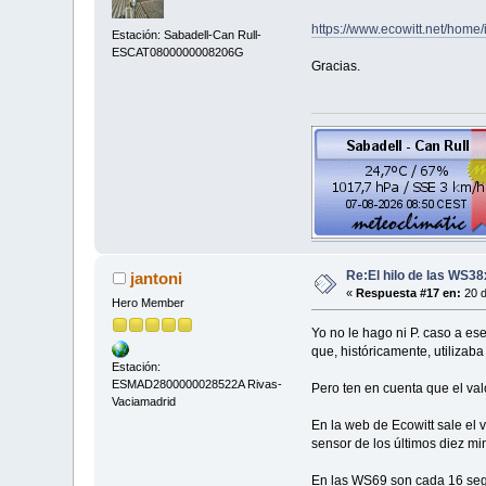
https://www.ecowitt.net/hom
Estación: Sabadell-Can Rull-
ESCAT0800000008206G
Gracias.
Re:El hilo de las WS3
jantoni
«
Respuesta #17 en:
20 d
Hero Member
Yo no le hago ni P. caso a es
que, históricamente, utilizab
Estación:
ESMAD2800000028522A Rivas-
Pero ten en cuenta que el val
Vaciamadrid
En la web de Ecowitt sale el 
sensor de los últimos diez mi
En las WS69 son cada 16 seg