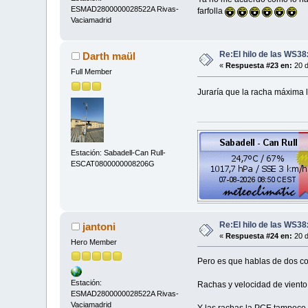
ESMAD2800000028522A Rivas-
farfolla
Vaciamadrid
Re:El hilo de las WS3
Darth maül
«
Respuesta #23 en:
20 d
Full Member
Juraría que la racha máxima la
Estación: Sabadell-Can Rull-
ESCAT0800000008206G
Re:El hilo de las WS3
jantoni
«
Respuesta #24 en:
20 d
Hero Member
Pero es que hablas de dos co
Estación:
Rachas y velocidad de viento
ESMAD2800000028522A Rivas-
Vaciamadrid
Y las rachas la PCE tampoco