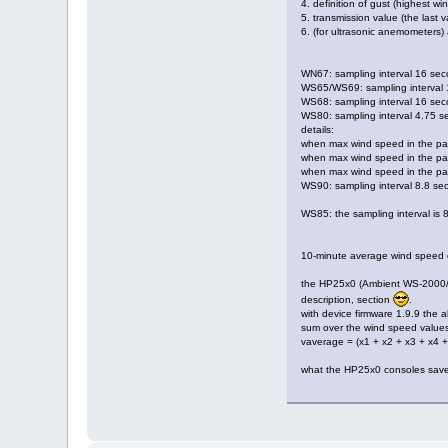
4. definition of gust (highest w
5. transmission value (the last 
6. (for ultrasonic anemometers) 
WN67: sampling interval 16 seco
WS65/WS69: sampling interval 1
WS68: sampling interval 16 seco
WS80: sampling interval 4.75 se
details:
when max wind speed in the past
when max wind speed in the pas
when max wind speed in the past
WS90: sampling interval 8.8 sec
WS85: the sampling interval is 
10-minute average wind speed 
the HP25x0 (Ambient WS-2000/40
description, section
.
with device firmware 1.9.9 th
sum over the wind speed values 
vaverage = (x1 + x2 + x3 + x4 +
what the HP25x0 consoles save a