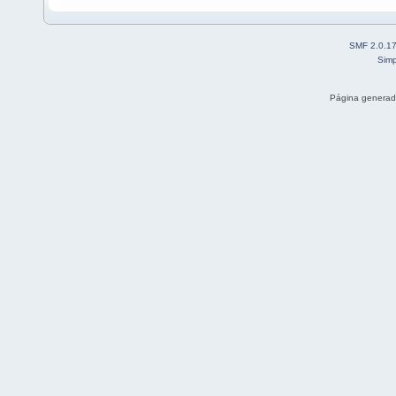
SMF 2.0.1
Simp
Página generad