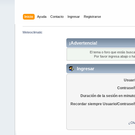
Inicio
Ayuda
Contacto
Ingresar
Registrarse
Meteoclimatic
¡Advertencia!
El tema o foro que estás busca
Por favor ingresa abajo o ha
Ingresar
Usuari
Contraseñ
Duración de la sesión en minut
Recordar siempre Usuario/Contraseñ
¿Olv