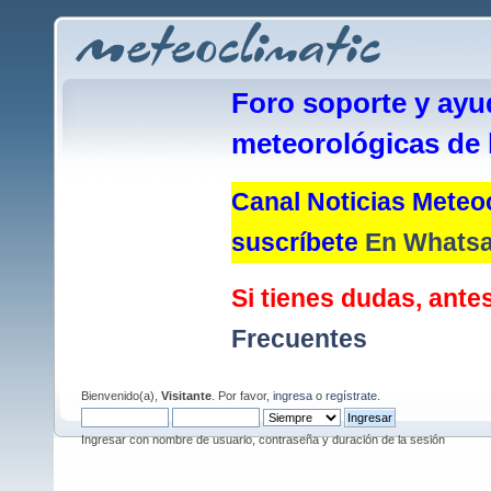
Foro soporte y ayu
meteorológicas de 
Canal Noticias Meteoc
suscríbete
En Whats
Si tienes dudas, antes
Frecuentes
Bienvenido(a),
Visitante
. Por favor,
ingresa
o
regístrate
.
Ingresar con nombre de usuario, contraseña y duración de la sesión