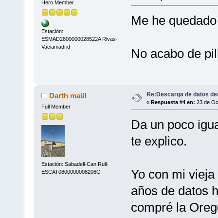
Hero Member
Me he quedado 
Estación:
ESMAD2800000028522A Rivas-
Vaciamadrid
No acabo de pil
Re:Descarga de datos de
Darth maül
«
Respuesta #4 en:
23 de Oct
Full Member
Da un poco igu
te explico.
Estación: Sabadell-Can Rull-
Yo con mi vieja
ESCAT0800000008206G
años de datos 
compré la Oreg