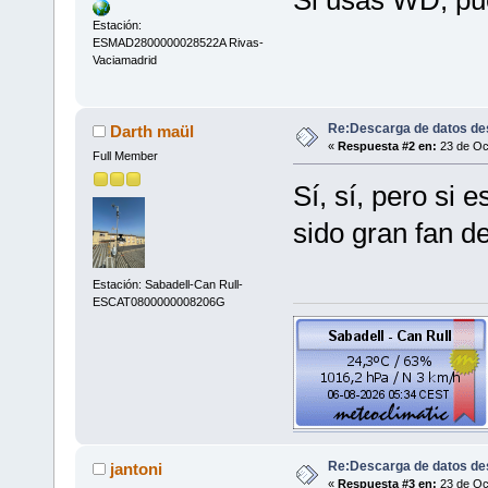
Si usas WD, pue
Estación:
ESMAD2800000028522A Rivas-
Vaciamadrid
Re:Descarga de datos de
Darth maül
«
Respuesta #2 en:
23 de Oct
Full Member
Sí, sí, pero si
sido gran fan 
Estación: Sabadell-Can Rull-
ESCAT0800000008206G
Re:Descarga de datos de
jantoni
«
Respuesta #3 en:
23 de Oct