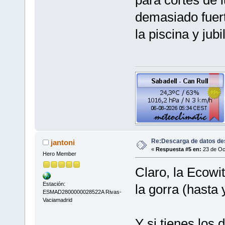
demasiado fuert
la piscina y jub
Re:Descarga de datos de
jantoni
«
Respuesta #5 en:
23 de Oct
Hero Member
Claro, la Ecow
Estación:
la gorra (hasta 
ESMAD2800000028522A Rivas-
Vaciamadrid
Y si tienes los