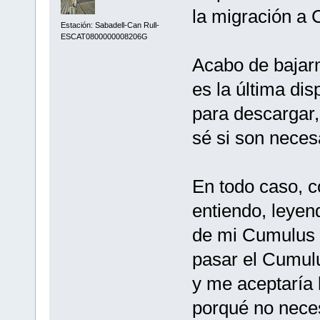
la migración a
Estación: Sabadell-Can Rull-
ESCAT0800000008206G
Acabo de bajarm
es la última di
para descargar
sé si son neces
En todo caso, c
entiendo, leyend
de mi Cumulus 
pasar el Cumulu
y me aceptaría 
porqué no neces