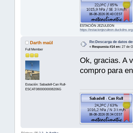
ESTACIÓN JEZULEON
https://estacionjezuleon.duckdns.org
Re:Descarga de datos de
Darth maül
«
Respuesta #14 en:
27 de O
Full Member
Ok, gracias. A v
compro para ent
Estación: Sabadell-Can Rull-
ESCAT0800000008206G