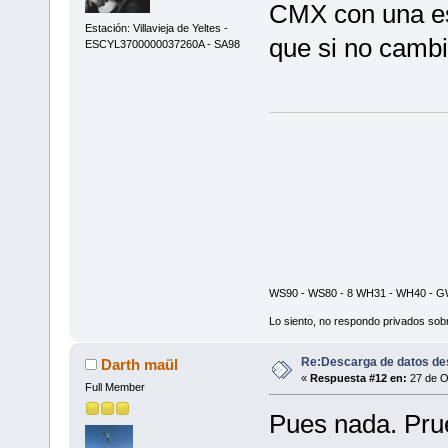
CMX con una es
Estación: Villavieja de Yeltes -
que si no cambia
ESCYL3700000037260A - SA98
WS90 - WS80 - 8 WH31 - WH40 - GW
Lo siento, no respondo privados sobr
Re:Descarga de datos de
Darth maül
«
Respuesta #12 en:
27 de O
Full Member
Pues nada. Prue