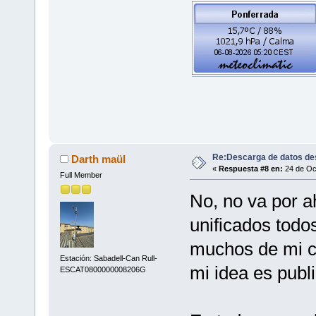
Re:Descarga de datos de
Darth maül
«
Respuesta #8 en:
24 de Oct
Full Member
No, no va por a
unificados todo
muchos de mi c
Estación: Sabadell-Can Rull-
mi idea es publi
ESCAT0800000008206G