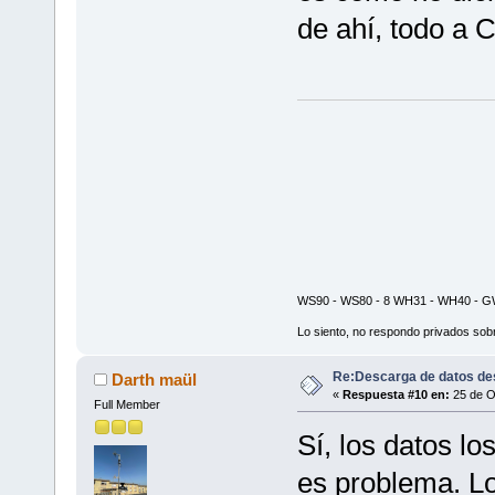
de ahí, todo a
WS90 - WS80 - 8 WH31 - WH40 - GW
Lo siento, no respondo privados sobr
Re:Descarga de datos de
Darth maül
«
Respuesta #10 en:
25 de O
Full Member
Sí, los datos l
es problema. Lo