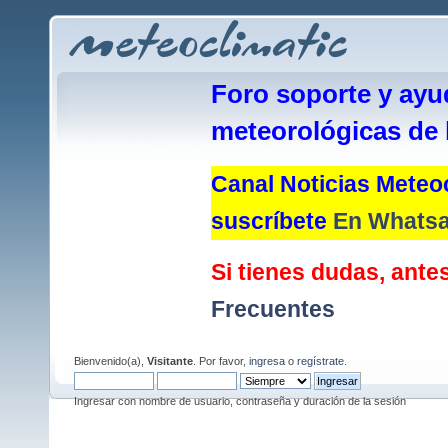
Foro soporte y ayu
meteorológicas de 
Canal Noticias Meteoc
suscríbete
En Whats
Si tienes dudas, antes
Frecuentes
Bienvenido(a),
Visitante
. Por favor,
ingresa
o
regístrate
.
Ingresar con nombre de usuario, contraseña y duración de la sesión