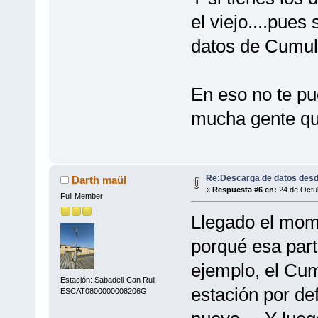
el viejo....pues
datos de Cumu
En eso no te pu
mucha gente qu
Re:Descarga de datos desd
Darth maül
«
Respuesta #6 en:
24 de Octub
Full Member
Llegado el mome
porqué esa part
ejemplo, el Cum
Estación: Sabadell-Can Rull-
estación por def
ESCAT0800000008206G