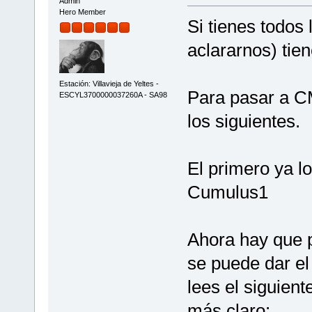
Admin
Hero Member
Si tienes todos
aclararnos) tie
Estación: Villavieja de Yeltes -
Para pasar a C
ESCYL3700000037260A - SA98
los siguientes.
El primero ya lo
Cumulus1
Ahora hay que 
se puede dar e
lees el siguient
más claro: