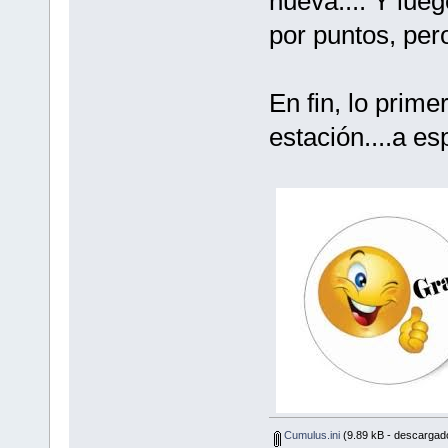
nueva.... Y lu
por puntos, per
En fin, lo prime
estación....a es
Cumulus.ini
(9.89 kB - descargad