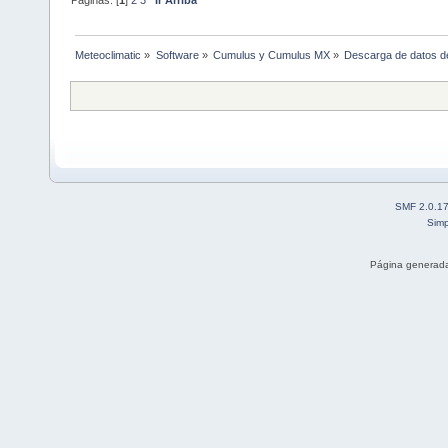
Páginas: [
1
]
2
3
Ir Arriba
Meteoclimatic
»
Software
»
Cumulus y Cumulus MX
»
Descarga de datos d
SMF 2.0.1
Simp
Página generada