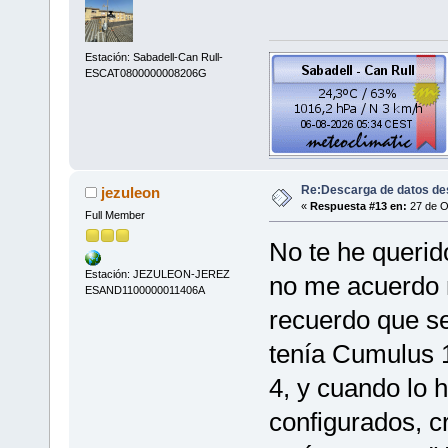
Estación: Sabadell-Can Rull-
ESCAT0800000008206G
Re:Descarga de datos de
jezuleon
«
Respuesta #13 en:
27 de O
Full Member
No te he querid
Estación: JEZULEON-JEREZ
no me acuerdo m
ESAND1100000011406A
recuerdo que se
tenía Cumulus 1
4, y cuando lo 
configurados, c