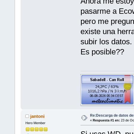
Ahora me estoy 
pasarme a Ecow
pero me pregunt
existe una herr
subir los datos.
Es posible??
Re:Descarga de datos de
jantoni
«
Respuesta #1 en:
23 de Oct
Hero Member