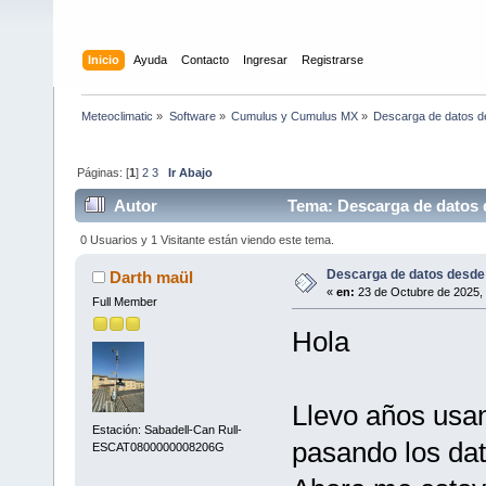
Inicio
Ayuda
Contacto
Ingresar
Registrarse
Meteoclimatic
»
Software
»
Cumulus y Cumulus MX
»
Descarga de datos d
Páginas: [
1
]
2
3
Ir Abajo
Autor
Tema: Descarga de datos 
0 Usuarios y 1 Visitante están viendo este tema.
Descarga de datos desde
Darth maül
«
en:
23 de Octubre de 2025, 
Full Member
Hola
Llevo años us
Estación: Sabadell-Can Rull-
pasando los da
ESCAT0800000008206G