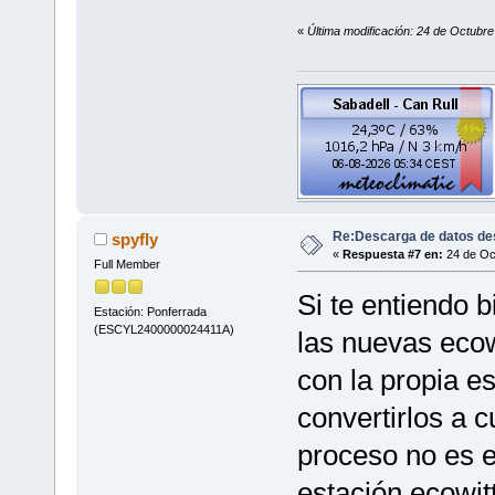
«
Última modificación: 24 de Octubre
Re:Descarga de datos de
spyfly
«
Respuesta #7 en:
24 de Oct
Full Member
Si te entiendo b
Estación: Ponferrada
(ESCYL2400000024411A)
las nuevas ecow
con la propia e
convertirlos a 
proceso no es e
estación ecowit