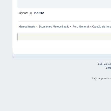
Páginas: [
1
]
Ir Arriba
Meteoclimatic
»
Estaciones Meteoclimatic
»
Foro General
»
Cambio de hor
SMF 2.0.1
Simp
Página generada