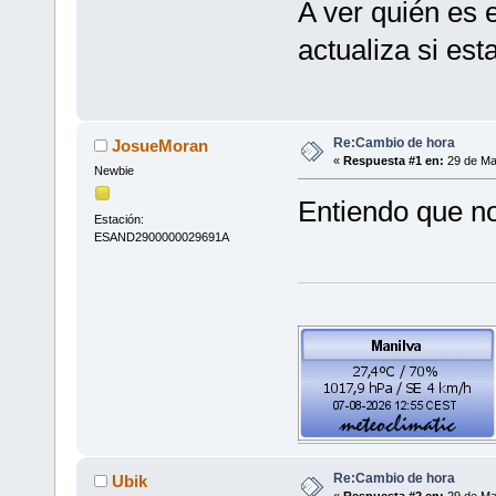
A ver quién es 
actualiza si es
Re:Cambio de hora
JosueMoran
«
Respuesta #1 en:
29 de Ma
Newbie
Entiendo que n
Estación:
ESAND2900000029691A
Re:Cambio de hora
Ubik