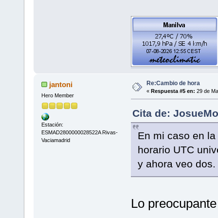
Re:Cambio de hora
jantoni
«
Respuesta #5 en:
29 de Ma
Hero Member
Cita de: JosueMo
Estación:
ESMAD2800000028522A Rivas-
En mi caso en la
Vaciamadrid
horario UTC univ
y ahora veo dos.
Lo preocupante 