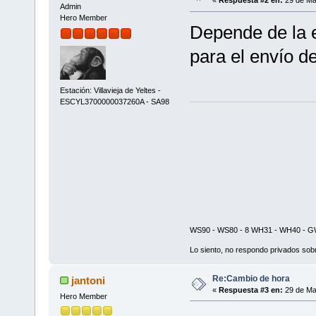
«
Respuesta #2 en:
29 de Ma
Admin
Hero Member
Depende de la 
para el envío d
Estación: Villavieja de Yeltes -
ESCYL3700000037260A - SA98
WS90 - WS80 - 8 WH31 - WH40 - GW
Lo siento, no respondo privados sobr
Re:Cambio de hora
jantoni
«
Respuesta #3 en:
29 de Ma
Hero Member