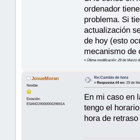
ordenador tiene
problema. Si tie
actualización s
de hoy (esto ocu
mecanismo de c
«
Última modificación: 29 de Marzo d
Re:Cambio de hora
JosueMoran
«
Respuesta #4 en:
29 de Ma
Newbie
En mi caso en l
Estación:
ESAND2900000029691A
tengo el horari
hora de retraso