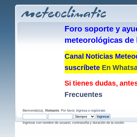
Foro soporte y ayu
meteorológicas de 
Canal Noticias Meteoc
suscríbete
En Whats
Si tienes dudas, antes
Frecuentes
Bienvenido(a),
Visitante
. Por favor,
ingresa
o
regístrate
.
Ingresar con nombre de usuario, contraseña y duración de la sesión