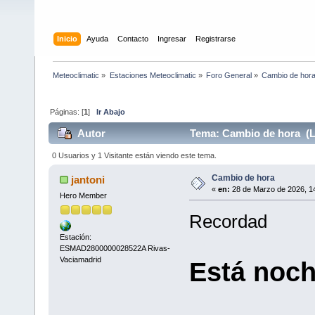
Inicio
Ayuda
Contacto
Ingresar
Registrarse
Meteoclimatic
»
Estaciones Meteoclimatic
»
Foro General
»
Cambio de hor
Páginas: [
1
]
Ir Abajo
Autor
Tema: Cambio de hora (L
0 Usuarios y 1 Visitante están viendo este tema.
Cambio de hora
jantoni
«
en:
28 de Marzo de 2026, 14
Hero Member
Recordad
Estación:
ESMAD2800000028522A Rivas-
Vaciamadrid
Está noch