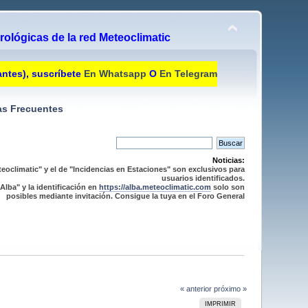
ológicas de la red Meteoclimatic
antes), suscríbete
En Whatsapp
O
En Telegram
s Frecuentes
Noticias:
eoclimatic" y el de "Incidencias en Estaciones" son exclusivos para
usuarios identificados.
Alba" y la identificación en
https://alba.meteoclimatic.com
solo son
posibles mediante invitación. Consigue la tuya en el Foro General
« anterior
próximo »
IMPRIMIR