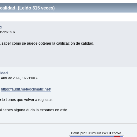
 calidad (Leído 315 veces)
d
 15:26:39 »
 saber cómo se puede obtener la calificación de calidad.
lidad
 Abril de 2026, 16:21:00 »
n
https://audit.meteoclimatic.net/
 te tienes que volver a registrar.
si tienes alguna duda la expones en este.
Davis pro2+cumulus+W7+Lenovo