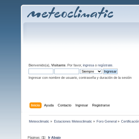
Bienvenido(a),
Visitante
. Por favor,
ingresa
o
regístrate
.
Ingresar con nombre de usuario, contraseña y duración de la sesión
Inicio
Ayuda
Contacto
Ingresar
Registrarse
Meteoclimatic
»
Estaciones Meteoclimatic
»
Foro General
»
Certificació
Páginas: [
1
]
Ir Abajo