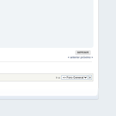
IMPRIMIR
« anterior
próximo »
Ir a: