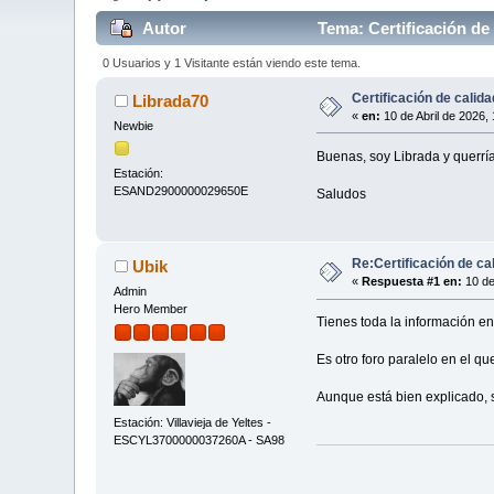
Autor
Tema: Certificación de
0 Usuarios y 1 Visitante están viendo este tema.
Certificación de calida
Librada70
«
en:
10 de Abril de 2026,
Newbie
Buenas, soy Librada y querría
Estación:
ESAND2900000029650E
Saludos
Re:Certificación de ca
Ubik
«
Respuesta #1 en:
10 de
Admin
Hero Member
Tienes toda la información e
Es otro foro paralelo en el que
Aunque está bien explicado, 
Estación: Villavieja de Yeltes -
ESCYL3700000037260A - SA98