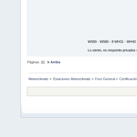
WS90 - WS80 - 8 WH31 - WH40 -
Lo siento, no respondo privados 
Páginas: [
1
]
Ir Arriba
Meteoclimatic
»
Estaciones Meteoclimatic
»
Foro General
»
Certificació