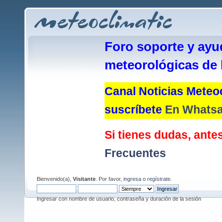
Foro soporte y ayu
meteorológicas de 
Canal Noticias Meteoc
suscríbete
En Whats
Si tienes dudas, antes
Frecuentes
Bienvenido(a),
Visitante
. Por favor,
ingresa
o
regístrate
.
Ingresar con nombre de usuario, contraseña y duración de la sesión