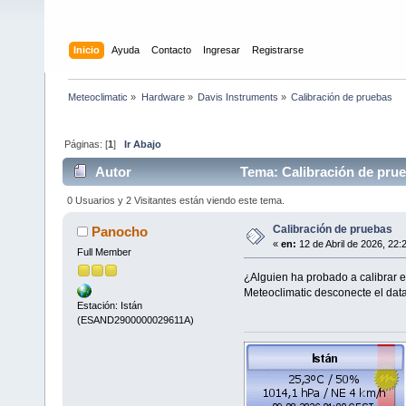
Inicio
Ayuda
Contacto
Ingresar
Registrarse
Meteoclimatic
»
Hardware
»
Davis Instruments
»
Calibración de pruebas
Páginas: [
1
]
Ir Abajo
Autor
Tema: Calibración de prue
0 Usuarios y 2 Visitantes están viendo este tema.
Calibración de pruebas
Panocho
«
en:
12 de Abril de 2026, 22:
Full Member
¿Alguien ha probado a calibrar 
Meteoclimatic desconecte el data
Estación: Istán
(ESAND2900000029611A)