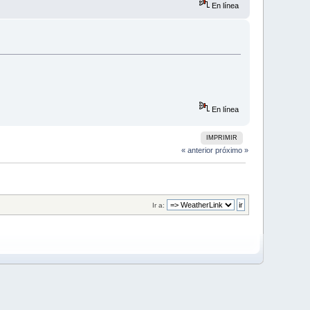
En línea
En línea
IMPRIMIR
« anterior
próximo »
Ir a: