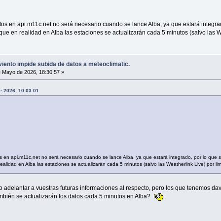
tos en api.m11c.net no será necesario cuando se lance Alba, ya que estará integrad
que en realidad en Alba las estaciones se actualizarán cada 5 minutos (salvo las W
ento impide subida de datos a meteoclimatic.
 Mayo de 2026, 18:30:57 »
e 2026, 10:03:01
s en api.m11c.net no será necesario cuando se lance Alba, ya que estará integrado, por lo que s
ealidad en Alba las estaciones se actualizarán cada 5 minutos (salvo las Weatherlink Live) por li
o adelantar a vuestras futuras informaciones al respecto, pero los que tenemos d
mbién se actualizarán los datos cada 5 minutos en Alba?