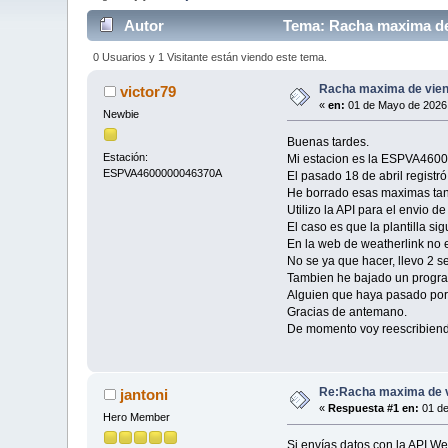
Autor
Tema: Racha maxima de 
0 Usuarios y 1 Visitante están viendo este tema.
Racha maxima de vient
victor79
«
en:
01 de Mayo de 2026,
Newbie
Buenas tardes.
Estación:
Mi estacion es la ESPVA460
ESPVA4600000046370A
El pasado 18 de abril regist
He borrado esas maximas tan
Utilizo la API para el envio d
El caso es que la plantilla 
En la web de weatherlink no e
No se ya que hacer, llevo 2 
Tambien he bajado un programa
Alguien que haya pasado por 
Gracias de antemano.
De momento voy reescribiendo
Re:Racha maxima de vi
jantoni
«
Respuesta #1 en:
01 de
Hero Member
Si envías datos con la API We