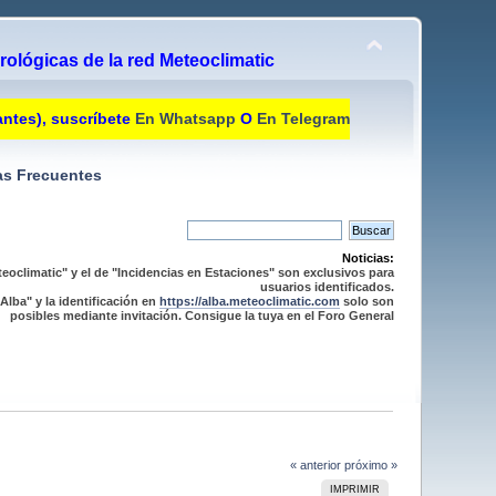
ológicas de la red Meteoclimatic
antes), suscríbete
En Whatsapp
O
En Telegram
s Frecuentes
Noticias:
eoclimatic" y el de "Incidencias en Estaciones" son exclusivos para
usuarios identificados.
Alba" y la identificación en
https://alba.meteoclimatic.com
solo son
posibles mediante invitación. Consigue la tuya en el Foro General
« anterior
próximo »
IMPRIMIR