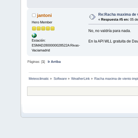
Re:Racha maxima de vi
jantoni
«
Respuesta #5 en:
05 de
Hero Member
No, no valdría para nada.
Estación:
En la API WLL gratuita de Dav
ESMAD2800000028522A Rivas-
Vaciamadrid
Páginas: [
1
]
Ir Arriba
Meteoclimatic
»
Software
»
WeatherLink
»
Racha maxima de viento impi