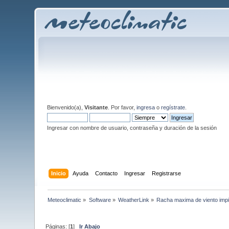
Bienvenido(a),
Visitante
. Por favor,
ingresa
o
regístrate
.
Ingresar con nombre de usuario, contraseña y duración de la sesión
Inicio
Ayuda
Contacto
Ingresar
Registrarse
Meteoclimatic
»
Software
»
WeatherLink
»
Racha maxima de viento impi
Páginas: [
1
]
Ir Abajo