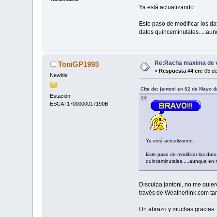
Ya está actualizando.
Este paso de modificar los da
datos quinceminutales.....aun
Re:Racha maxima de vi
ToniGP1993
«
Respuesta #4 en:
05 de
Newbie
Cita de: jantoni en 02 de Mayo d
Estación:
ESCAT1700000017190B
Ya está actualizando.
Este paso de modificar los dato
quinceminutales.....aunque en r
Disculpa jantoni, no me quier
través de Weatherlink.com ta
Un abrazo y muchas gracias.