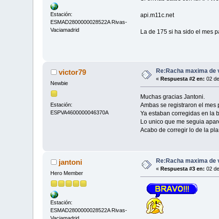
Estación:
api.m11c.net
ESMAD2800000028522A Rivas-
Vaciamadrid
La de 175 si ha sido el mes 
Re:Racha maxima de vi
victor79
«
Respuesta #2 en:
02 de
Newbie
Muchas gracias Jantoni.
Estación:
Ambas se registraron el mes p
ESPVA4600000046370A
Ya estaban corregidas en la 
Lo unico que me seguia apare
Acabo de corregir lo de la pl
Re:Racha maxima de vi
jantoni
«
Respuesta #3 en:
02 de
Hero Member
Estación:
ESMAD2800000028522A Rivas-
Vaciamadrid