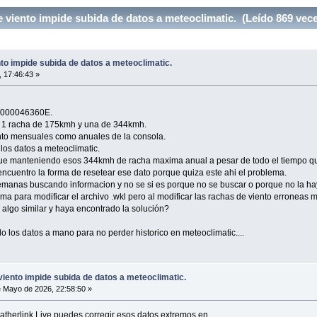
viento impide subida de datos a meteoclimatic. (Leído 869 vec
o impide subida de datos a meteoclimatic.
 17:46:43 »
0000046360E.
ró 1 racha de 175kmh y una de 344kmh.
to mensuales como anuales de la consola.
e los datos a meteoclimatic.
sigue manteniendo esos 344kmh de racha maxima anual a pesar de todo el tiempo q
ncuentro la forma de resetear ese dato porque quiza este ahi el problema.
semanas buscando informacion y no se si es porque no se buscar o porque no la 
 para modificar el archivo .wkl pero al modificar las rachas de viento erroneas me
algo similar y haya encontrado la solución?
 los datos a mano para no perder historico en meteoclimatic....
ento impide subida de datos a meteoclimatic.
 Mayo de 2026, 22:58:50 »
atherlink Live puedes corregir esos datos extremos en