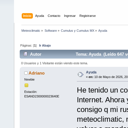
Inicio
Ayuda
Contacto
Ingresar
Registrarse
Meteoclimatic
»
Software
»
Cumulus y Cumulus MX
»
Ayuda
Páginas: [
1
]
Ir Abajo
Autor
Tema: Ayuda (Leído 647 v
0 Usuarios y 1 Visitante están viendo este tema.
Ayuda
Adriano
«
en:
10 de Mayo de 2026, 20
Newbie
He tenido un co
Estación:
ESAND2300000023640E
Internet. Ahora
consigo q mi ru
meteoclimatic, 