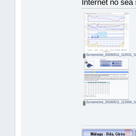
Internet no sea s
Screenshot_20260511_112531_S
Screenshot_20260511_112656_S