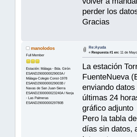
volver a mandar 
perder los dato
Gracias
Re:Ayuda
manolodos
«
Respuesta #1 en:
11 de Mayo 
Full Member
La estación To
Estación: Málaga - Bda. Girón
ESAND2900000029003A /
FuenteNueva (
Málaga-Colegio Const-1978
ESAND2900000029003B /
enviando datos 
Navas de San Juan-Sierra
ESAND2300000023240A / Nerja
últimas 24 hora
- Las Palmeras
ESAND2900000029780B
gráfico adjunto
Pero la tabla 
días sin datos,