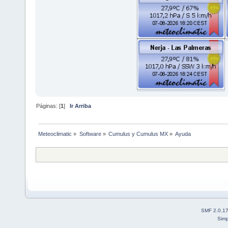
Páginas: [
1
]
Ir Arriba
Meteoclimatic
»
Software
»
Cumulus y Cumulus MX
»
Ayuda
SMF 2.0.1
Simp