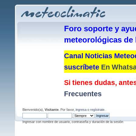
Foro soporte y ayu
meteorológicas de 
Canal Noticias Meteoc
suscríbete
En Whats
Si tienes dudas, antes
Frecuentes
Bienvenido(a),
Visitante
. Por favor,
ingresa
o
regístrate
.
Ingresar con nombre de usuario, contraseña y duración de la sesión