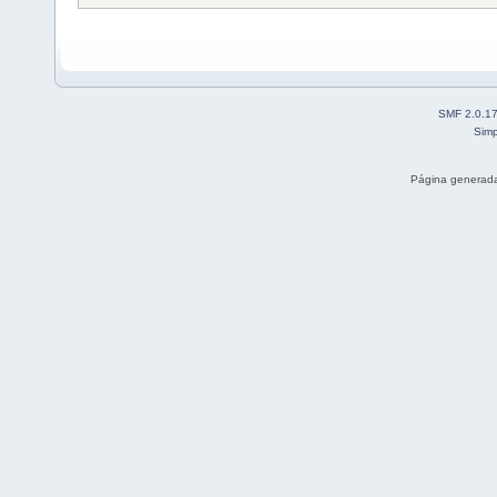
SMF 2.0.1
Simp
Página generada