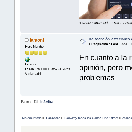
«
Última modificación: 10 de Junio de
Re:Atención, estaciones
jantoni
«
Respuesta #1 en:
10 de Jun
Hero Member
En cuanto a la
Estación:
opinión, pero m
ESMAD2800000028522A Rivas-
Vaciamadrid
problemas
Páginas: [
1
]
Ir Arriba
Meteoclimatic
»
Hardware
»
Ecowitt y todos los clones Fine Offset
»
Atenci