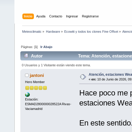
Inicio
Ayuda
Contacto
Ingresar
Registrarse
Meteoclimatic
»
Hardware
»
Ecowitt y todos los clones Fine Offset
»
Atenci
Páginas: [
1
]
Ir Abajo
Autor
Tema: Atención, estacion
0 Usuarios y 1 Visitante están viendo este tema.
Atención, estaciones We
jantoni
«
en:
10 de Junio de 2026, 09
Hero Member
Hace poco me p
Estación:
estaciones We
ESMAD2800000028522A Rivas-
Vaciamadrid
En este sentido.