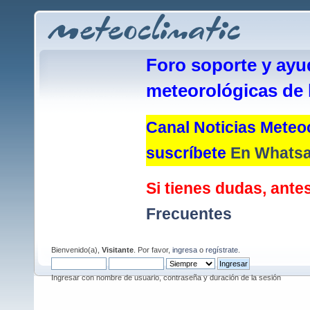
Foro soporte y ayu
meteorológicas de 
Canal Noticias Meteoc
suscríbete
En Whats
Si tienes dudas, antes
Frecuentes
Bienvenido(a),
Visitante
. Por favor,
ingresa
o
regístrate
.
Ingresar con nombre de usuario, contraseña y duración de la sesión