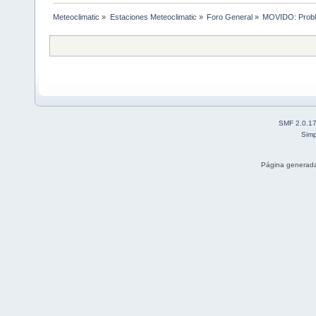
Meteoclimatic
»
Estaciones Meteoclimatic
»
Foro General
»
MOVIDO: Probl
SMF 2.0.1
Simp
Página generada