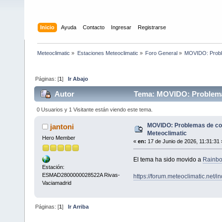
Inicio
Ayuda
Contacto
Ingresar
Registrarse
Meteoclimatic
»
Estaciones Meteoclimatic
»
Foro General
»
MOVIDO: Probl
Páginas: [
1
]
Ir Abajo
Autor
Tema: MOVIDO: Problemas
0 Usuarios y 1 Visitante están viendo este tema.
MOVIDO: Problemas de co
jantoni
Meteoclimatic
Hero Member
«
en:
17 de Junio de 2026, 11:31:31 
El tema ha sido movido a
Rainbo
Estación:
ESMAD2800000028522A Rivas-
https://forum.meteoclimatic.net/
Vaciamadrid
Páginas: [
1
]
Ir Arriba