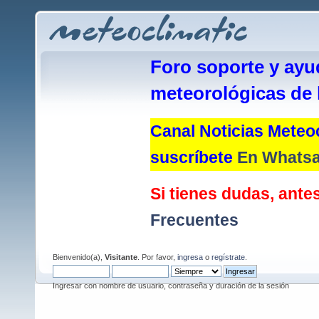
Foro soporte y ayu
meteorológicas de 
Canal Noticias Meteoc
suscríbete
En Whats
Si tienes dudas, antes
Frecuentes
Bienvenido(a),
Visitante
. Por favor,
ingresa
o
regístrate
.
Ingresar con nombre de usuario, contraseña y duración de la sesión