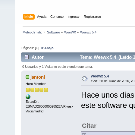
Inicio
Ayuda
Contacto
Ingresar
Registrarse
Meteoclimatic
»
Software
»
WeeWX
»
Weewx 5.4
Páginas: [
1
]
Ir Abajo
Autor
Tema: Weewx 5.4 (Leído 3
0 Usuarios y 1 Visitante están viendo este tema.
Weewx 5.4
jantoni
«
en:
30 de Junio de 2026, 20
Hero Member
Hace unos días
Estación:
este software q
ESMAD2800000028522A Rivas-
Vaciamadrid
Citar