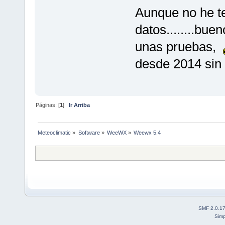
Aunque no he te
datos........bu
unas pruebas,
desde 2014 sin
Páginas: [
1
]
Ir Arriba
Meteoclimatic
»
Software
»
WeeWX
»
Weewx 5.4
SMF 2.0.1
Simp