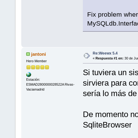
Fix problem where
MySQLdb.Interfac
Re:Weewx 5.4
jantoni
«
Respuesta #1 en:
30 de Jun
Hero Member
Si tuviera un s
Estación:
sirviera para co
ESMAD2800000028522A Rivas-
Vaciamadrid
sería lo más de
De momento no
SqliteBrowser