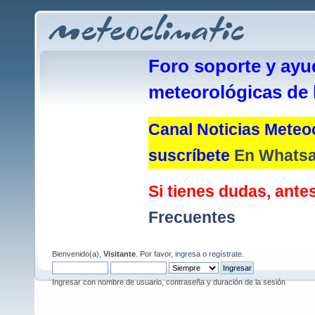
Foro soporte y ayu
meteorológicas de 
Canal Noticias Meteoc
suscríbete
En Whats
Si tienes dudas, antes
Frecuentes
Bienvenido(a),
Visitante
. Por favor,
ingresa
o
regístrate
.
Ingresar con nombre de usuario, contraseña y duración de la sesión