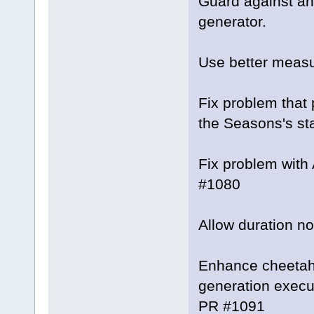
Guard against an
generator.
Use better measu
Fix problem that
the Seasons's sta
Fix problem with 
#1080
Allow duration no
Enhance cheetah
generation execut
PR #1091