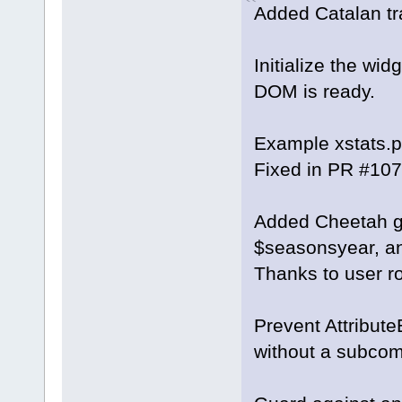
Added Catalan tr
Initialize the wi
DOM is ready.
Example xstats.p
Fixed in PR #107
Added Cheetah g
$seasonsyear, an
Thanks to user ro
Prevent Attribut
without a subco