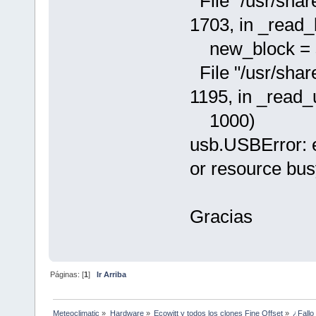
File "/usr/shar
1703, in _read_
new_block = se
File "/usr/shar
1195, in _read
1000)
usb.USBError: 
or resource bus
Graci
Páginas: [
1
]
Ir Arriba
Meteoclimatic
»
Hardware
»
Ecowitt y todos los clones Fine Offset
»
¿Fall