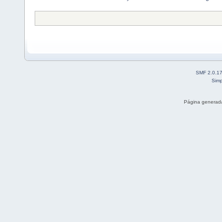
SMF 2.0.1
Simp
Página generada