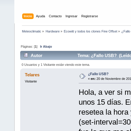
Inicio
Ayuda
Contacto
Ingresar
Registrarse
Meteoclimatic
»
Hardware
»
Ecowitt y todos los clones Fine Offset
»
¿Fall
Páginas: [
1
]
Ir Abajo
Autor
Tema: ¿Fallo USB? (Leído
0 Usuarios y 1 Visitante están viendo este tema.
¿Fallo USB?
Telares
«
en:
20 de Noviembre de 2017
Visitante
Hola, a ver si 
unos 15 días. E
resetea la hora
(set-interval=30