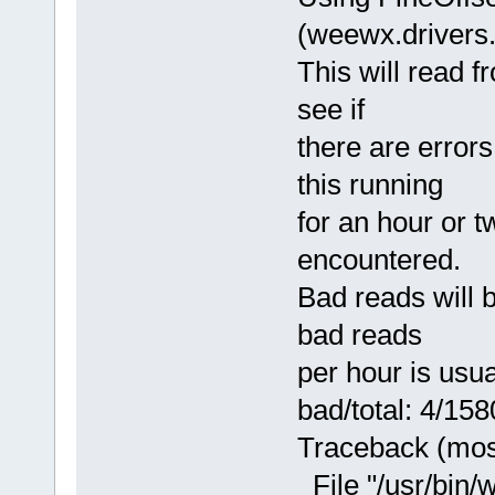
(weewx.drivers.
This will read f
see if
there are erro
this running
for an hour or t
encountered.
Bad reads will 
bad reads
per hour is usua
bad/total: 4/158
Traceback (most 
File "/usr/bin/