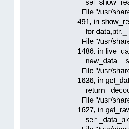
self.show_rea
File "/usr/shar
491, in show_r
for data,ptr,_ i
File "/usr/shar
1486, in live_da
new_data = sel
File "/usr/shar
1636, in get_da
return _decode
File "/usr/shar
1627, in get_ra
self._data_blo