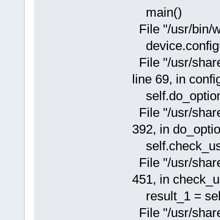
main()
File "/usr/bin/w
device.configu
File "/usr/shar
line 69, in confi
self.do_options
File "/usr/shar
392, in do_opti
self.check_us
File "/usr/shar
451, in check_
result_1 = self
File "/usr/shar