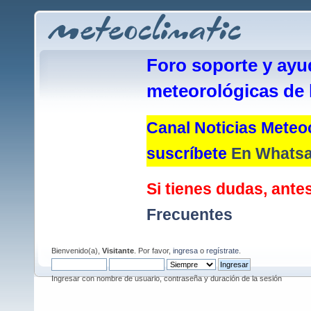
Foro soporte y ayu
meteorológicas de 
Canal Noticias Meteoc
suscríbete
En Whats
Si tienes dudas, antes
Frecuentes
Bienvenido(a),
Visitante
. Por favor,
ingresa
o
regístrate
.
Ingresar con nombre de usuario, contraseña y duración de la sesión