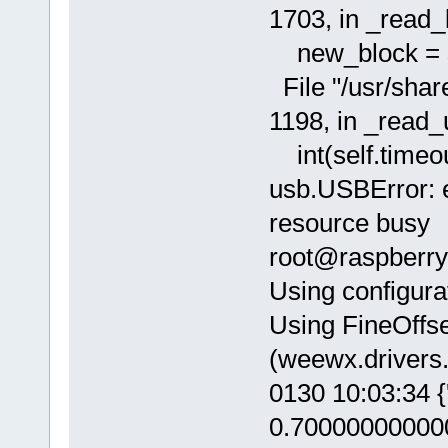
1703, in _read_
new_block = se
File "/usr/shar
1198, in _read
int(self.timeo
usb.USBError: e
resource busy
root@raspberry
Using configura
Using FineOffse
(weewx.drivers.
0130 10:03:34 {'
0.700000000000