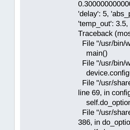
0.3000000000000
'delay': 5, 'abs
'temp_out': 3.5, 
Traceback (most 
File "/usr/bin/
main()
File "/usr/bin/w
device.configu
File "/usr/shar
line 69, in confi
self.do_options
File "/usr/shar
386, in do_opti