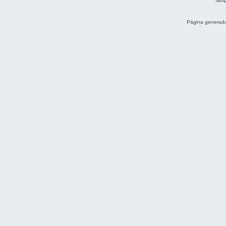
Simp
Página generada