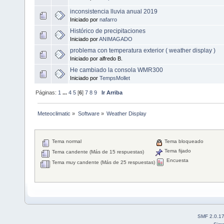
inconsistencia lluvia anual 2019
Iniciado por
nafarro
Histórico de precipitaciones
Iniciado por
ANIMAGADO
problema con temperatura exterior ( weather display )
Iniciado por alfredo B.
He cambiado la consola WMR300
Iniciado por
TempsMollet
Páginas:
1
...
4
5
[
6
]
7
8
9
Ir Arriba
Meteoclimatic
»
Software
»
Weather Display
Tema normal
Tema bloqueado
Tema fijado
Tema candente (Más de 15 respuestas)
Encuesta
Tema muy candente (Más de 25 respuestas)
SMF 2.0.1