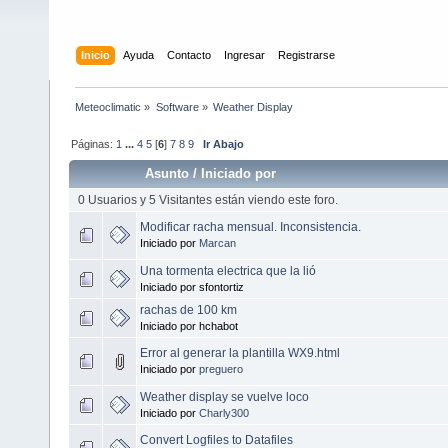
Inicio
Ayuda
Contacto
Ingresar
Registrarse
Meteoclimatic
»
Software
»
Weather Display
Páginas:
1
...
4
5
[
6
]
7
8
9
Ir Abajo
Asunto
/
Iniciado por
0 Usuarios y 5 Visitantes están viendo este foro.
Modificar racha mensual. Inconsistencia.
Iniciado por
Marcan
Una tormenta electrica que la lió
Iniciado por sfontortiz
rachas de 100 km
Iniciado por hchabot
Error al generar la plantilla WX9.html
Iniciado por
preguero
Weather display se vuelve loco
Iniciado por
Charly300
Convert Logfiles to Datafiles