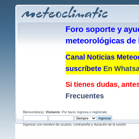
Foro soporte y ayu
meteorológicas de 
Canal Noticias Meteoc
suscríbete
En Whats
Si tienes dudas, antes
Frecuentes
Bienvenido(a),
Visitante
. Por favor,
ingresa
o
regístrate
.
Ingresar con nombre de usuario, contraseña y duración de la sesión