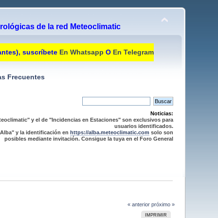
ológicas de la red Meteoclimatic
antes), suscríbete
En Whatsapp
O
En Telegram
s Frecuentes
Noticias:
eoclimatic" y el de "Incidencias en Estaciones" son exclusivos para
usuarios identificados.
Alba" y la identificación en
https://alba.meteoclimatic.com
solo son
posibles mediante invitación. Consigue la tuya en el Foro General
« anterior
próximo »
IMPRIMIR