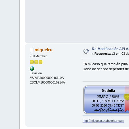
Re:Modificación API A
miguelru
«
Respuesta #3 en:
03 de
Full Member
En mi caso que también pilla l
Debe de ser por depender de 
Estación:
ESPVA4600000046110A
ESCLM1600000016214A
http://miguelar.es/belchertown