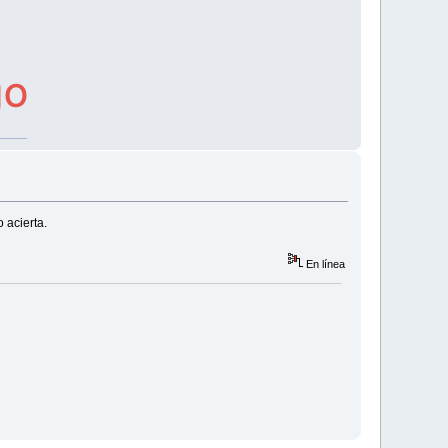
 acierta.
En línea