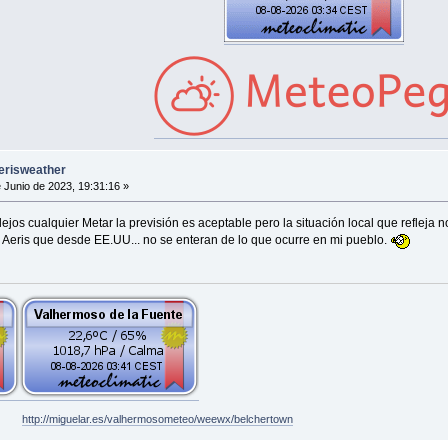
erisweather
 Junio de 2023, 19:31:16 »
ejos cualquier Metar la previsión es aceptable pero la situación local que refleja no
Aeris que desde EE.UU... no se enteran de lo que ocurre en mi pueblo.
http://miguelar.es/valhermosometeo/weewx/belchertown