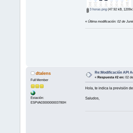
3 horas.png
(47.92 kB, 1209x3
«
Última modificación: 02 de Jun
Re:Modificación API A
dtalens
«
Respuesta #2 en:
02 de
Full Member
Hola, te indica la previsión d
Estación:
Saludos,
ESPVA0300000003780H