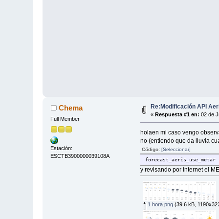
Re:Modificación API Ae
Chema
«
Respuesta #1 en:
02 de J
Full Member
holaen mi caso vengo observan
no (entiendo que da lluvia cua
Estación:
Código:
[Seleccionar]
ESCTB3900000039108A
forecast_aeris_use_metar
y revisando por internet el M
1 hora.png
(39.6 kB, 1190x322