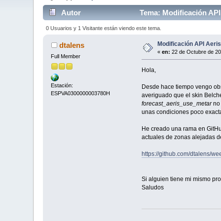
Autor
Tema: Modificación API
0 Usuarios y 1 Visitante están viendo este tema.
Modificación API Aeri
dtalens
«
en:
22 de Octubre de 20
Full Member
Hola,
Estación:
Desde hace tiempo vengo obse
ESPVA0300000003780H
averiguado que el skin Belche
forecast_aeris_use_metar
no 
unas condiciones poco exact
He creado una rama en GitHub
actuales de zonas alejadas 
https://github.com/dtalens/we
Si alguien tiene mi mismo pr
Saludos