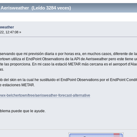
 Aerisweather (Leído 3284 veces)
sweather
22, 12:47:08 »
rvando que mi previsión diaria o por horas era, en muchos casos, diferente de la
rtown utiliza el EndPoint Observations de la API de Aerisweather pero este tiene u
te las proporciona. En mi caso la estació METAR más cercana es el aeroport d'Alac
as.
 del skin en la cual he sustituido el EndPoint Observations por el EndPoint Condi
de estaciones METAR.
ewx-belchertown/tree/aerisweather-forecast-alternative
oblema puede que le ayude.