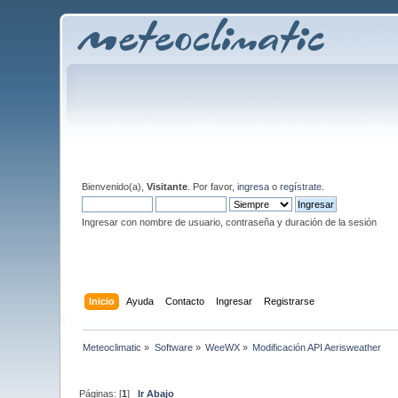
Bienvenido(a),
Visitante
. Por favor,
ingresa
o
regístrate
.
Ingresar con nombre de usuario, contraseña y duración de la sesión
Inicio
Ayuda
Contacto
Ingresar
Registrarse
Meteoclimatic
»
Software
»
WeeWX
»
Modificación API Aerisweather
Páginas: [
1
]
Ir Abajo