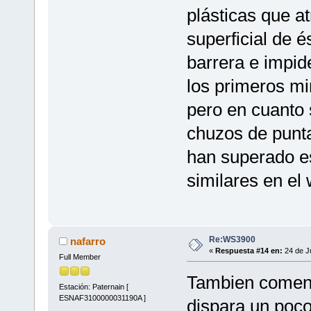
plásticas que a
superficial de é
barrera e impide
los primeros m
pero en cuanto 
chuzos de punta
han superado e
similares en el
Re:WS3900
nafarro
«
Respuesta #14 en:
24 de Ju
Full Member
Tambien coment
Estación: Paternain [
ESNAF3100000031190A ]
dispara un poco