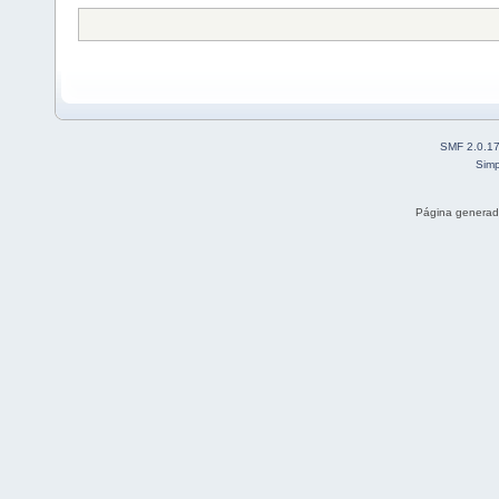
SMF 2.0.1
Simp
Página generad