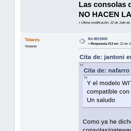
Las consolas d
NO HACEN LA
«
Última modificación: 22 de Julio de
Re:WS3900
Telares
«
Respuesta #13 en:
22 de Ju
Visitante
Cita de: jantoni 
Cita de: nafarro
Y el modelo WIT
compatible co
Un saludo
Como ya he dicho
consolas/gateway