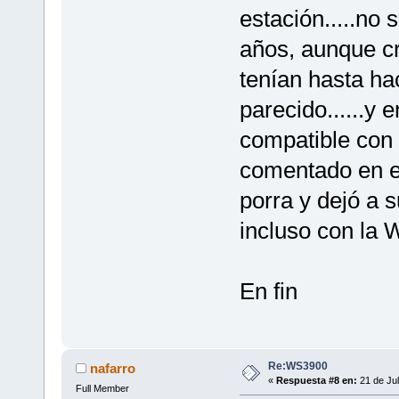
estación.....no
años, aunque cr
tenían hasta h
parecido......y 
compatible con
comentado en es
porra y dejó a 
incluso con la
En fin
Re:WS3900
nafarro
«
Respuesta #8 en:
21 de Jul
Full Member