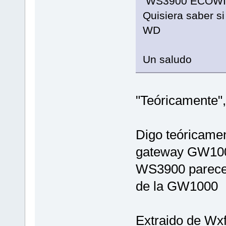
WS3900 ECOWI
Quisiera saber s
WD
Un saludo
"Teóricamente",
Digo teóricame
gateway GW1000 
WS3900 parece 
de la GW1000
Extraido de Wx