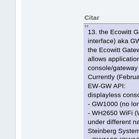
Citar
13. the Ecowitt 
interface) aka 
the Ecowitt Gate
allows applicatio
console/gateway 
Currently (Februa
EW-GW API:
displayless cons
- GW1000 (no lo
- WH2650 WiFi (
under different n
Steinberg System