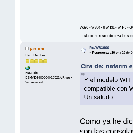
WS90 - WS80 - 8 WH31 - WH40 - GW
Lo siento, no respondo privados sobr
Re:WS3900
jantoni
«
Respuesta #10 en:
22 de Ju
Hero Member
Cita de: nafarro 
Estación:
ESMAD2800000028522A Rivas-
Y el modelo WITT
Vaciamadrid
compatible con
Un saludo
Como ya he dich
son las consola