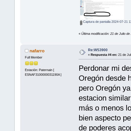
Captura de pantalla 2024-07-21 
«
Última modificación: 21 de Julio de 
Re:WS3900
nafarro
«
Respuesta #4 en:
21 de Jul
Full Member
Perdonar mi de
Estación: Paternain [
ESNAF3100000031190A ]
Oregón desde ha
pero Oregón ya 
estacion simil
más o menos l
bien aspecto pe
de poderes aco