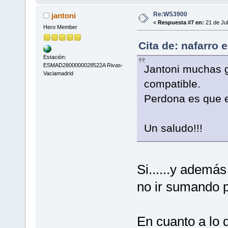
Re:WS3900
jantoni
«
Respuesta #7 en:
21 de Jul
Hero Member
Cita de: nafarro 
Estación:
ESMAD2800000028522A Rivas-
Jantoni muchas gr
Vaciamadrid
compatible.
Perdona es que e
Un saludo!!!
Si......y ademá
no ir sumando
En cuanto a lo d