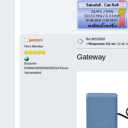
Re:WS3900
jantoni
«
Respuesta #12 en:
22 de Ju
Hero Member
Gateway
Estación:
ESMAD2800000028522A Rivas-
Vaciamadrid