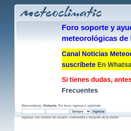
Foro soporte y ayu
meteorológicas de 
Canal Noticias Meteoc
suscríbete
En Whats
Si tienes dudas, antes
Frecuentes
Bienvenido(a),
Visitante
. Por favor,
ingresa
o
regístrate
.
Ingresar con nombre de usuario, contraseña y duración de la sesión