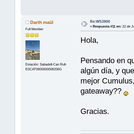
Re:WS3900
Darth maül
«
Respuesta #11 en:
22 de Ju
Full Member
Hola,
Pensando en q
Estación: Sabadell-Can Rull-
algún día, y qu
ESCAT0800000008206G
mejor Cumulus,
gateaway??
Gracias.