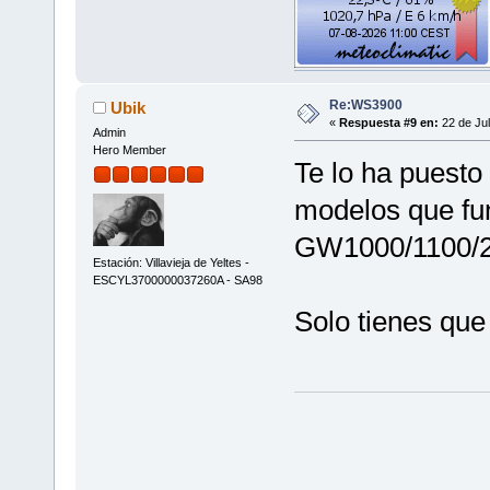
Re:WS3900
Ubik
«
Respuesta #9 en:
22 de Jul
Admin
Hero Member
Te lo ha puesto
modelos que fun
GW1000/1100/20
Estación: Villavieja de Yeltes -
ESCYL3700000037260A - SA98
Solo tienes que 