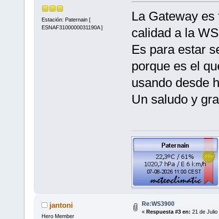
La Gateway es f
Estación: Paternain [
ESNAF3100000031190A ]
calidad a la W
Es para estar 
porque es el qu
usando desde h
Un saludo y gra
Re:WS3900
jantoni
«
Respuesta #3 en:
21 de Julio
Hero Member