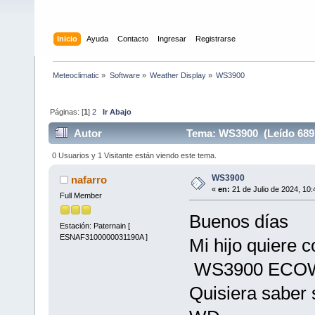
Inicio
Ayuda
Contacto
Ingresar
Registrarse
Meteoclimatic
»
Software
»
Weather Display
»
WS3900
Páginas: [
1
]
2
Ir Abajo
Autor
Tema: WS3900 (Leído 689
0 Usuarios y 1 Visitante están viendo este tema.
WS3900
nafarro
«
en:
21 de Julio de 2024, 10:
Full Member
Buenos días
Estación: Paternain [
ESNAF3100000031190A ]
Mi hijo quiere 
WS3900 ECOW
Quisiera saber 