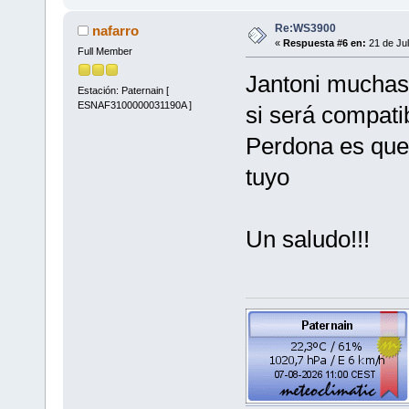
Re:WS3900
nafarro
«
Respuesta #6 en:
21 de Jul
Full Member
Jantoni muchas 
Estación: Paternain [
ESNAF3100000031190A ]
si será compati
Perdona es que 
tuyo
Un saludo!!!