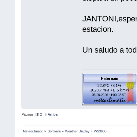
JANTONI,esper
estacion.
Un saludo a to
Páginas: [
1
]
2
Ir Arriba
Meteoclimatic
»
Software
»
Weather Display
»
WS3900