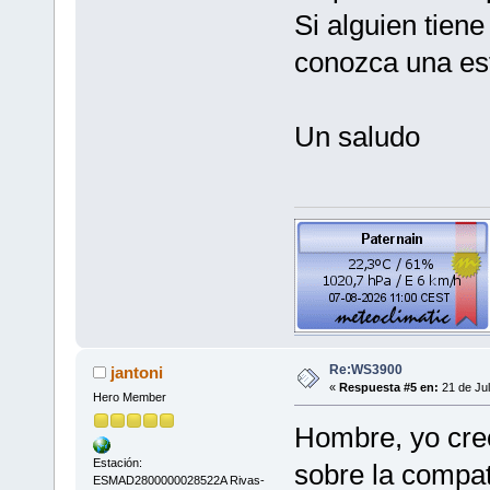
Si alguien tien
conozca una es
Un saludo
Re:WS3900
jantoni
«
Respuesta #5 en:
21 de Jul
Hero Member
Hombre, yo creo
Estación:
sobre la compa
ESMAD2800000028522A Rivas-