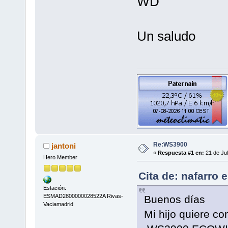
WD
Un saludo
Re:WS3900
jantoni
«
Respuesta #1 en:
21 de Jul
Hero Member
Cita de: nafarro 
Estación:
ESMAD2800000028522A Rivas-
Buenos días
Vaciamadrid
Mi hijo quiere co