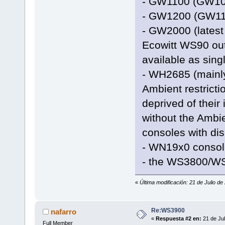
- GW1100 (GW10
- GW1200 (GW110
- GW2000 (latest 
Ecowitt WS90 out
available as sin
- WH2685 (mainly
Ambient restric
deprived of thei
without the Ambie
consoles with dis
- WN19x0 console
- the WS3800/W
«
Última modificación: 21 de Julio de 
Re:WS3900
nafarro
«
Respuesta #2 en:
21 de Jul
Full Member