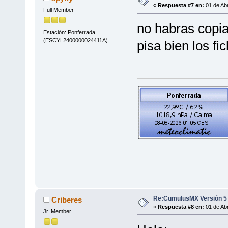
«
Respuesta #7 en:
01 de Abr
Full Member
no habras copia
Estación: Ponferrada
(ESCYL2400000024411A)
pisa bien los fi
Re:CumulusMX Versión 5
Criberes
«
Respuesta #8 en:
01 de Abr
Jr. Member