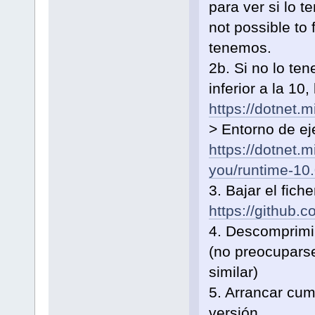
para ver si lo t
not possible to f
tenemos.
2b. Si no lo te
inferior a la 10
https://dotnet.
> Entorno de e
https://dotnet.
you/runtime-10.
3. Bajar el fich
https://github
4. Descomprimir
(no preocupars
similar)
5. Arrancar cu
versión.