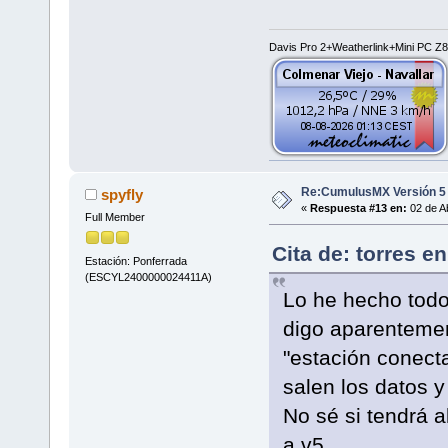
Davis Pro 2+Weatherlink+Mini PC 
Re:CumulusMX Versión 5
spyfly
«
Respuesta #13 en:
02 de Ab
Full Member
Cita de: torres e
Estación: Ponferrada
(ESCYL2400000024411A)
Lo he hecho todo
digo aparentemen
"estación conecta
salen los datos y
No sé si tendrá 
a v5.....