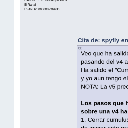
El Ranal
ESAND2300000023640D
Cita de: spyfly e
Veo que ha sali
pasando del v4 a
Ha salido el "Cu
y yo aun tengo e
NOTA: La v5 prec
Los pasos que he
sobre una v4 ha
1. Cerrar cumulu
de iniciar este pr