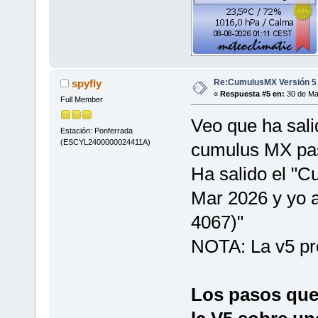
Re:CumulusMX Versión 5
spyfly
«
Respuesta #5 en:
30 de Ma
Full Member
Veo que ha sali
Estación: Ponferrada
(ESCYL2400000024411A)
cumulus MX pas
Ha salido el "C
Mar 2026 y yo a
4067)"
NOTA: La v5 pr
Los pasos que 