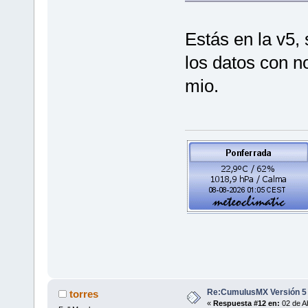
Estás en la v5, 
los datos con n
mio.
Re:CumulusMX Versión 5
torres
«
Respuesta #12 en:
02 de Ab