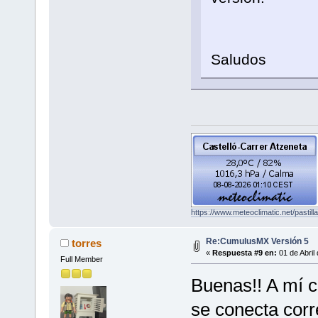
Saludos
https://www.meteoclimatic.net/pasti
Re:CumulusMX Versión 5
torres
«
Respuesta #9 en:
01 de Abril
Full Member
Buenas!! A mí 
se conecta corr