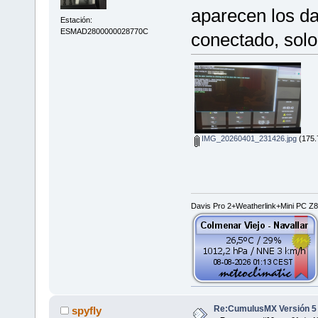
aparecen los da
Estación:
ESMAD2800000028770C
conectado, solo
IMG_20260401_231426.jpg
(175.
Davis Pro 2+Weatherlink+Mini PC 
Re:CumulusMX Versión 5
spyfly