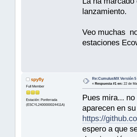
La ha marcado 
lanzamiento.
Veo muchas nov
estaciones Ecow
Re:CumulusMX Versión 5
spyfly
«
Respuesta #1 en:
22 de Mar
Full Member
Pues mira... no
Estación: Ponferrada
(ESCYL2400000024411A)
aparecen en su
https://github
espero a que se