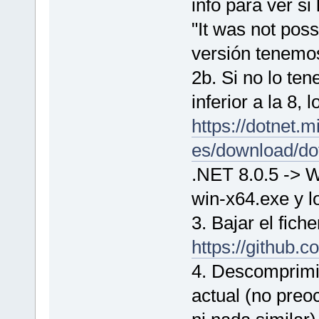
info para ver si
"It was not possi
versión tenemo
2b. Si no lo te
inferior a la 8,
https://dotnet.m
es/download/dot
.NET 8.0.5 -> W
win-x64.exe y l
3. Bajar el fich
https://github
4. Descomprimir
actual (no pre