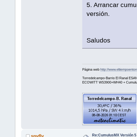
5. Arrancar cumu
versión.
Saludos
Página web
http://www.eltiempoent
Torredelcampo-Barrio El Ranal E
ECOWITT WS3900+WH40 + Cumul
Re:CumulusMX Versión 5
spyfly