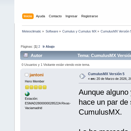
Inicio
Ayuda
Contacto
Ingresar
Registrarse
Meteoclimatic
»
Software
»
Cumulus y Cumulus MX
»
CumulusMX Versión 
Páginas: [
1
]
2
Ir Abajo
Autor
Tema: CumulusMX Versión 
0 Usuarios y 1 Visitante están viendo este tema.
CumulusMX Versión 5
jantoni
«
en:
20 de Marzo de 2026, 20
Hero Member
Aunque alguno y
Estación:
hace un par de 
ESMAD2800000028522A Rivas-
Vaciamadrid
CumulusMX.