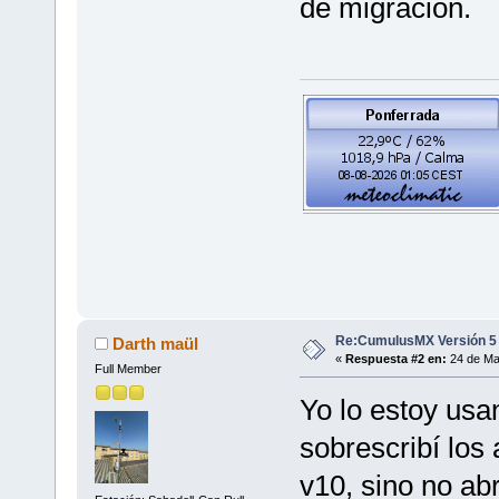
de migración.
Re:CumulusMX Versión 5
Darth maül
«
Respuesta #2 en:
24 de Ma
Full Member
Yo lo estoy us
sobrescribí los 
v10, sino no ab