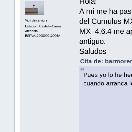
Hola:
A mi me ha pasa
del Cumulus MX
Viu i deixa viure
Estación: Castelló-Carrer
MX 4.6.4 me apa
Atzeneta
ESPVA1200000012006A
antiguo.
Saludos
Cita de: barmoren
Pues yo lo he hec
cuando arranca lo