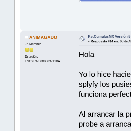
Re:CumulusMX Versión 5
ANIMAGADO
«
Respuesta #14 en:
03 de Ab
Jr. Member
Hola
Estación:
ESCYL3700000037120A
Yo lo hice haci
splyfy los pusi
funciona perfe
Al arrancar la 
probe a arranca