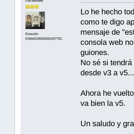
Full Member
Lo he hecho tod
como te digo ap
mensaje de "est
Estación:
ESMAD2800000028770C
consola web no 
guiones.
No sé si tendrá
desde v3 a v5...
Ahora he vuelto
va bien la v5.
Un saludo y gra