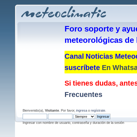
Foro soporte y ayu
meteorológicas de 
Canal Noticias Meteoc
suscríbete
En Whats
Si tienes dudas, antes
Frecuentes
Bienvenido(a),
Visitante
. Por favor,
ingresa
o
regístrate
.
Ingresar con nombre de usuario, contraseña y duración de la sesión