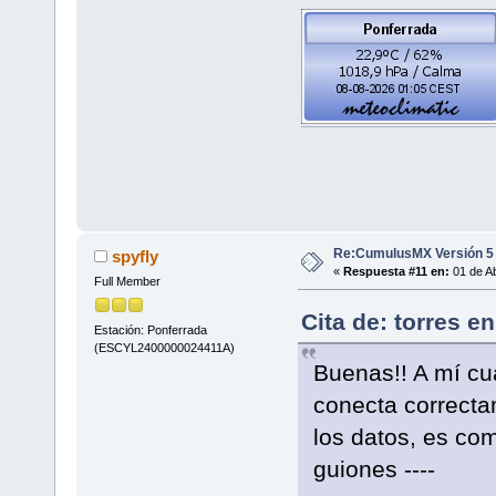
Re:CumulusMX Versión 5
spyfly
«
Respuesta #11 en:
01 de Ab
Full Member
Cita de: torres e
Estación: Ponferrada
(ESCYL2400000024411A)
Buenas!! A mí c
conecta correcta
los datos, es co
guiones ----