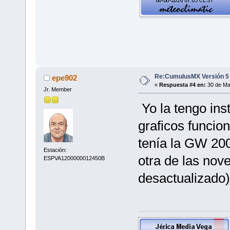
Re:CumulusMX Versión 5
epe902
«
Respuesta #4 en:
30 de Ma
Jr. Member
Yo la tengo inst
graficos funcion
tenía la GW 2000
Estación:
otra de las nov
ESPVA1200000012450B
desactualizado)