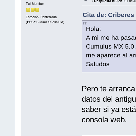
«
Respuesta #10 en:
01 de Ab
Full Member
Cita de: Criberes
Estación: Ponferrada
(ESCYL2400000024411A)
Hola:
A mi me ha pasad
Cumulus MX 5.0,
me aparece al arr
Saludos
Pero te arranca 
datos del antigu
saber si ya está
consola web.