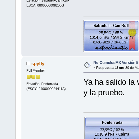
Estación: Sabadell-Can Rull-
ESCAT0800000008206G
Re:CumulusMX Versión 5
spyfly
«
Respuesta #3 en:
30 de Mar
Full Member
Ya ha salido la
Estación: Ponferrada
(ESCYL2400000024411A)
y la pruebo.