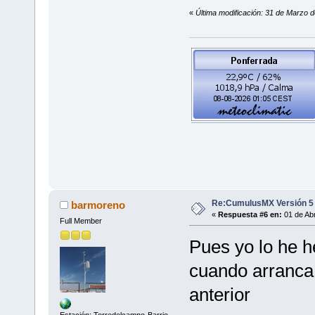
«
Última modificación: 31 de Marzo d
Re:CumulusMX Versión 5
barmoreno
«
Respuesta #6 en:
01 de Abr
Full Member
Pues yo lo he h
cuando arranca 
anterior
Estación: Torredelcampo-Barrio